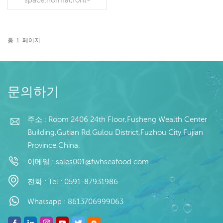
family:Microsoft YaHei;">
라틴어</span><span
style="white-
space:normal;font-
총
1
페이지
family:Microsoft YaHei;">
더 읽기
</ span><span
style="white-
space:normal;font-
family:Microsoft YaHei;">
문의하기
이름:</span> 데친 오징어
촉수 슬라이스 </p><p
주소 : Room 2406 24th Floor,Fusheng Wealth Center
style="white-
space:normal;"> 사양 : 고
Building,Gutian Rd,Gulou District,Fuzhou City,Fujian
객 사양 </p><p
Province,China.
style="white-
space:normal;"> 공정: 내
이메일 :
sales001@fwhseafood.com
장, 삶음<br /> 유약: IQF
40%(맞춤형)<br /> 포장:
전화 :
Tel : 0591-87931986
1kg/가방, 10kg/직물 가방
(맞춤형) </p><p
Whatsapp :
8613706999063
style="white-
space:normal;"> 판매 모