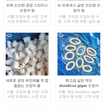
도매 신선한 공정 스킨리스
뉴 프로세스 삶은 인도양 오
오징어 링
징어 링
이름:오징어 링 사양: 고객
이름: 인도양 오징어 링 사
사양 프로세스: 스킨 오프
양: 고객 사양 과정: 삶은 글
글레이징: IQF 40%(맞춤형)
레이징: IQF 40%(맞춤형)
포장: 1kg / 가방, 10kg / 짠
포장: 1kg / 가방, 10kg / 짠
가방 (맞춤형) 판매 모델: 도
가방 (맞춤형) 판매 모델: 도
매/수출 최소. 주문: 20피트
매/수출 최소. 주문: 20피트
컨테이너 / 40피트 컨테이
더 읽기
컨테이너 / 40피트 컨테이
더 읽기
너 지불: 보자마자 TT / С확
너 지불: 보자마자 TT / С확
인된 취소 불가능한 LC 배
인된 취소 불가능한 LC 배
송: 입금 확인 후 20일 이내
송: 입금 확인 후 20일 이내
원산지: 중국 브랜드: 푸 왕
원산지: 중국 브랜드: 푸 왕
행
행
새로운 공정 파인애플 컷 껍
최고급 삶은 적도
질없는 오징어 꽃
dosidicus gigas 오징어
링
이름: 오징어 꽃 사양: 고객
이름: 적도 dosidicus gigas
사양 프로세스: 스킨 오프
오징어 링 사양: 고객 사양
글레이징: IQF 40%(맞춤형)
과정: 삶은 글레이징: IQF
포장: 1kg / 가방, 10kg / 짠
40%(맞춤형) 포장: 1kg / 가