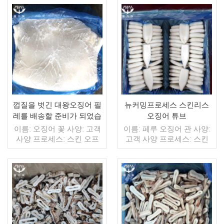
가방 (맞춤형) 판매 모델: 도
방, 10kg / 짠 가방 (맞춤형)
매/수출 min. 주문: 20피트
판매 모델: 도매/수출 최소.
컨테이너 / 40피트 컨테이
더 읽기
주문: 20피트 컨테이너 / 40
더 읽기
너 지불: 보자마자 TT / С확
피트 컨테이너 지불: 보자마
인된 취소 불가능한 LC 배
자 TT / С확인된 취소 불가
송: 입금 확인 후 20일 이내
능한 LC 배송: 입금 확인 후
원산지: 중국 브랜드: 푸 왕
20일 이내 원산지: 중국 브
행
랜드: 푸 왕 행
껍질을 벗긴 대왕오징어 필
뉴커밍프로세스 스킨리스
레를 배송할 준비가 되었습
오징어 튜브
니다.
이름: 오징어 꽃 사양: 고객
이름: 페루 오징어 관 사양:
사양 프로세스: 스킨 오프
고객 사양 프로세스: 스킨
글레이징: IQF 40%(맞춤형)
오프, 희게 글레이징: IQF
포장: 1kg / 가방, 10kg / 짠
40%(맞춤형) 포장: 1kg / 가
가방 (맞춤형) 판매 모델: 도
방, 10kg / 짠 가방 (맞춤형)
매/수출 min. 주문: 20피트
판매 모델: 도매/수출 최소.
컨테이너 / 40피트 컨테이
더 읽기
주문: 20피트 컨테이너 / 40
더 읽기
너 지불: 보자마자 TT / С확
피트 컨테이너 지불: 보자마
인된 취소 불가능한 LC 배
자 TT / С확인된 취소 불가
송: 입금 확인 후 20일 이내
능한 LC 배송: 입금 확인 후