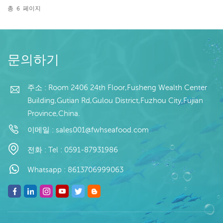
피트 컨테이너 지불: 보자마
이너 지불: 보자마자 TT / С
총
6
페이지
자 TT / С확인된 취소 불가
확인된 취소 불가능한 LC
능한 LC 배송: 입금 확인 후
배송: 입금 확인 후 20일 이
20일 이내 원산지: 중국 브
내 원산지: 중국 브랜드: 푸
랜드: 푸 왕 행
왕 행
문의하기
주소 : Room 2406 24th Floor,Fusheng Wealth Center
Building,Gutian Rd,Gulou District,Fuzhou City,Fujian
Province,China.
이메일 :
sales001@fwhseafood.com
전화 :
Tel : 0591-87931986
Whatsapp :
8613706999063