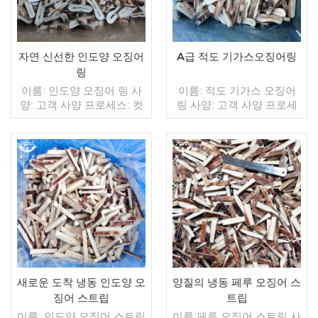
원산지: 중국 브랜드: 푸 왕
20일 이내 원산지: 중국 브
행
랜드: 푸 왕 행
자연 신선한 인도양 오징어
A급 적도 기가스오징어링
링
이름: 인도양 오징어 링 사
이름: 적도 기가스 오징어
양: 고객 사양 프로세스: 컷
링 사양: 고객 사양 프로세
글레이징: IQF 40%(맞춤형)
스: 스킨 온,컷 글레이징:
포장: 1kg / 가방, 10kg / 짠
IQF 40%(맞춤형) 포장: 1kg
가방 (맞춤형) 판매 모델: 도
/ 가방, 10kg / 짠 가방 (맞
매/수출 최소. 주문: 20피트
춤형) 판매 모델: 도매/수출
컨테이너 / 40피트 컨테이
더 읽기
최소. 주문: 20피트 컨테이
더 읽기
너 지불: 보자마자 TT / С확
너 / 40피트 컨테이너 지불:
인된 취소 불가능한 LC 배
보자마자 TT / С확인된 취
송: 입금 확인 후 20일 이내
소 불가능한 LC 배송: 입금
원산지: 중국 브랜드: 푸 왕
확인 후 20일 이내 원산지:
행
중국 브랜드: 푸 왕 행
새로운 도착 냉동 인도양 오
양질의 냉동 페루 오징어 스
징어 스트립
트립
이름: 인도양 오징어 스트립
이름:페루 오징어 스트립 사