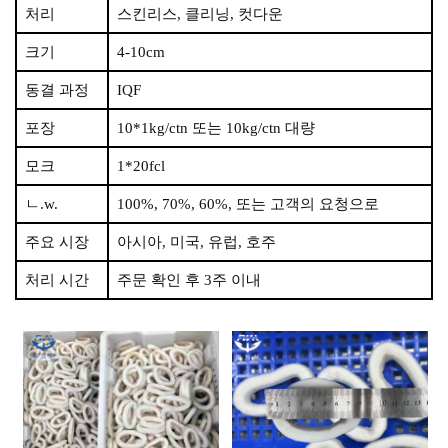
처리
스킨리스, 클리닝, 컷다운
크기
4-10cm
동결 과정
IQF
포장
10*1kg/ctn 또는 10kg/ctn 대량
모크
1*20fcl
ㄴ.w.
100%, 70%, 60%, 또는 고객의 요청으로
주요 시장
아시아, 미국, 유럽, 호주
처리 시간
주문 확인 후 3주 이내