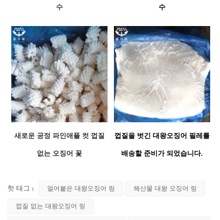
수
수
새로운 공정 파인애플 컷 껍질
껍질을 벗긴 대왕오징어 필레를
없는 오징어 꽃
배송할 준비가 되었습니다.
핫 태그 :
얼어붙은 대왕오징어 링
해산물 대왕 오징어 링
껍질 없는 대왕오징어 링