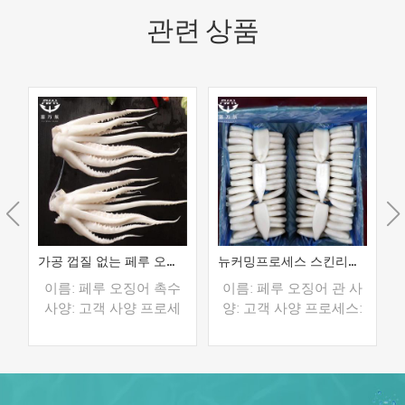
관련 상품
가공 껍질 없는 페루 오징어 촉수
뉴커밍프로세스 스킨리스 오징어 튜브
이름: 페루 오징어 촉수
이름: 페루 오징어 관 사
사양: 고객 사양 프로세
양: 고객 사양 프로세스:
스: 스킨 오프, 희게 글레
스킨 오프, 희게 글레이
이징: IQF 40%(맞춤형)
징: IQF 40%(맞춤형) 포
포장: 1kg / 가방, 10kg /
장: 1kg / 가방, 10kg / 짠
짠 가방 (맞춤형) 판매 모
가방 (맞춤형) 판매 모델:
더 읽기
더 읽기