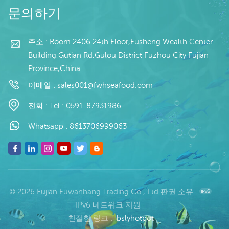
델: 도매/수출 min. 주문:
도매/수출 최소. 주문: 20
문의하기
20피트 컨테이너 / 40피
피트 컨테이너 / 40피트
트 컨테이너 지불: 보자
컨테이너 지불: 보자마자
마자 TT / С확인된 취소
TT / С확인된 취소 불가
주소 : Room 2406 24th Floor,Fusheng Wealth Center
불가능한 LC 배송: 입금
능한 LC 배송: 입금 확인
Building,Gutian Rd,Gulou District,Fuzhou City,Fujian
확인 후 20일 이내 원산
후 20일 이내 원산지: 중
Province,China.
지: 중국 브랜드: 푸 왕 행
국 브랜드: 푸 왕 행
이메일 :
sales001@fwhseafood.com
전화 :
Tel : 0591-87931986
Whatsapp :
8613706999063
© 2026 Fujian Fuwanhang Trading Co., Ltd 판권 소유.
IPv6 네트워크 지원
친절한 링크 :
bslyhotpot