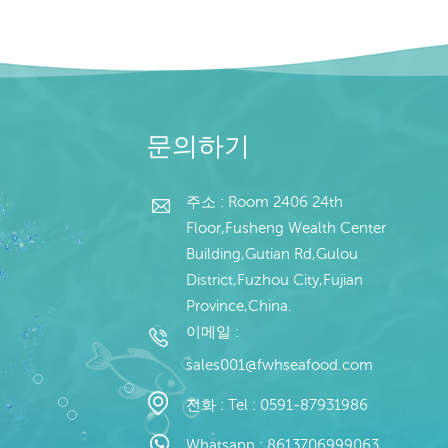
문의하기
주소 : Room 2406 24th
Floor,Fusheng Wealth Center
Building,Gutian Rd,Gulou
District,Fuzhou City,Fujian
Province,China.
이메일 :
sales001@fwhseafood.com
전화 :
Tel : 0591-87931986
Whatsapp :
8613706999063