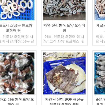
 프로세스 삶은 인도양
자연 신선한 인도양 오징어
새로
오징어 링
링
: 인도양 오징어 링 사
이름: 인도양 오징어 링 사
이름:
고객 사양 과정: 삶은 글
양: 고객 사양 프로세스: 컷
립 사
징: IQF 40%(맞춤형)
글레이징: IQF 40%(맞춤형)
스: 컷
 1kg / 가방, 10kg / 짠
포장: 1kg / 가방, 10kg / 짠
(맞춤형
(맞춤형) 판매 모델: 도
가방 (맞춤형) 판매 모델: 도
10kg
출 최소. 주문: 20피트
매/수출 최소. 주문: 20피트
매 모
이너 / 40피트 컨테이
더 읽기
컨테이너 / 40피트 컨테이
더 읽기
주문:
불: 보자마자 TT / С확
너 지불: 보자마자 TT / С확
40피
 취소 불가능한 LC 배
인된 취소 불가능한 LC 배
자마자
 입금 확인 후 20일 이내
송: 입금 확인 후 20일 이내
불가능
지: 중국 브랜드: 푸 왕
원산지: 중국 브랜드: 푸 왕
인 후 
행
행
국
하고 깨끗한 인도양 오
자연 신선한 BOF 해산물
좋은 맛
징어 목
인도양 오징어 필레
크기