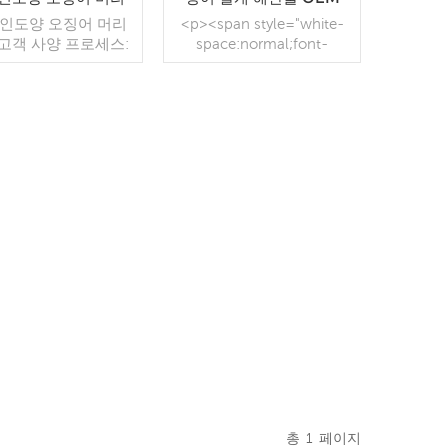
 인도양 오징어 머리
<p><span style="white-
 고객 사양 프로세스:
space:normal;font-
: BQF 40%(맞춤형)
family:Microsoft YaHei;">
kg / 가방, 10kg / 짠
라틴어</span><span
맞춤형) 판매 모델: 도
style="white-
 최소. 주문: 20피트
space:normal;font-
너 / 40피트 컨테이
더 읽기
family:Microsoft YaHei;">
더 읽기
: 보자마자 TT / С확
</ span><span
취소 불가능한 LC 배
style="white-
금 확인 후 20일 이내
space:normal;font-
: 중국 브랜드: 푸 왕
family:Microsoft YaHei;">
행
이름:</span>인도양 오징
어 날개 </p><p
style="white-
space:normal;"> 사양 : 고
객 사양 </p><p
style="white-
space:normal;"> 공정: 스
킨 온<br /> 글레이징: BQF
40%(맞춤형)<br /> 포장:
1kg / 백, 10kg / 우븐 백
총
1
페이지
(사용자 정의 가능) </p><p