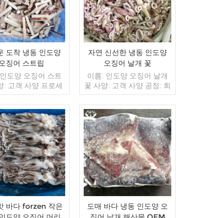
운 도착 냉동 인도양
자연 신선한 냉동 인도양
오징어 스트립
오징어 날개 꽃
 인도양 오징어 스트
이름: 인도양 오징어 날개
양: 고객 사양 프로세
꽃 사양: 고객 사양 공정: 희
 글레이징: IQF 40%
게, 글레이징: IQF 40%(맞
) 포장: 1kg / 가방,
춤형) 포장: 1kg / 가방,
 / 짠 가방 (맞춤형) 판
10kg / 짠 가방 (맞춤형) 판
델: 도매/수출 최소.
매 모델: 도매/수출 최소.
 20피트 컨테이너 /
더 읽기
주문: 20피트 컨테이너 /
더 읽기
트 컨테이너 지불: 보
40피트 컨테이너 지불: 보
 TT / С확인된 취소
자마자 TT / С확인된 취소
한 LC 배송: 입금 확
불가능한 LC 배송: 입금 확
20일 이내 원산지: 중
인 후 20일 이내 원산지: 중
 브랜드: 푸 왕 행
국 브랜드: 푸 왕 행
 바다 forzen 작은
도매 바다 냉동 인도양 오
 인도양 오징어 머리
징어 날개 해산물 OEM