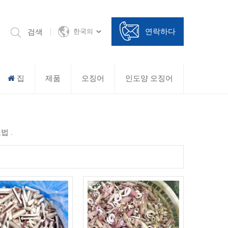
연락하다
검색
한국의
집
제품
오징어
인도양 오징어
법 .