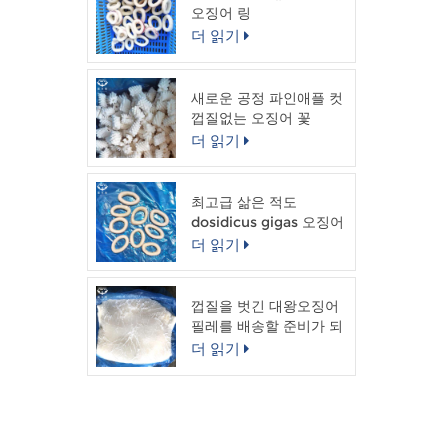
문:
오징어 링
피트
더 읽기
보
LC 
20
새로운 공정 파인애플 컷
껍질없는 오징어 꽃
더 읽기
최고급 삶은 적도
dosidicus gigas 오징어
링
더 읽기
껍질을 벗긴 대왕오징어
필레를 배송할 준비가 되
었습니다.
더 읽기