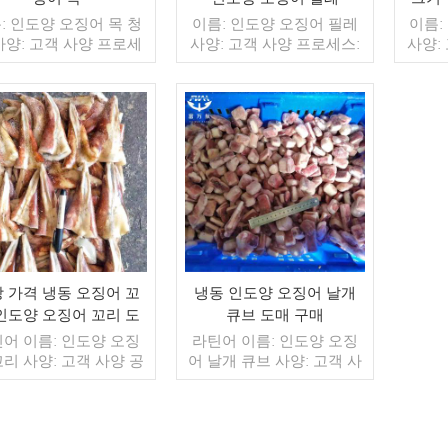
: 인도양 오징어 목 청
이름: 인도양 오징어 필레
이름:
사양: 고객 사양 프로세
사양: 고객 사양 프로세스:
사양:
청소 유약: BQF 40%(맞
컷 유약: BQF 40%(맞춤형)
컷 유약
형) 포장: 1kg / 가방,
포장: 1kg / 가방, 10kg / 짠
포장: 1
g / 짠 가방 (맞춤형) 판
가방 (맞춤형) 판매 모델: 도
가방 (
모델: 도매/수출 최소.
매/수출 최소. 주문: 20피트
매/수출
: 20피트 컨테이너 /
더 읽기
컨테이너 / 40피트 컨테이
더 읽기
컨테이
피트 컨테이너 지불: 보
너 지불: 보자마자 TT / С확
너 지불
자 TT / С확인된 취소
인된 취소 불가능한 LC 배
인된 
능한 LC 배송: 입금 확
송: 입금 확인 후 20일 이내
송: 입
후 20일 이내 원산지: 중
원산지: 중국 브랜드: 푸 왕
원산지
국 브랜드: 푸 왕 행
행
 가격 냉동 오징어 꼬
냉동 인도양 오징어 날개
인도양 오징어 꼬리 도
큐브 도매 구매
매
어 이름: 인도양 오징
라틴어 이름: 인도양 오징
꼬리 사양: 고객 사양 공
어 날개 큐브 사양: 고객 사
컷 글레이징: BQF 40%
양 공정: 내장, 삶은 유약:
춤형) 포장: 1kg / 백,
IQF 40%(맞춤형) 포장:
g / 우븐 백 (맞춤형) 판
1kg/가방, 10kg/직물 가방
모델: 도매/수출 최소 주
(맞춤형) 판매 모델: 도매/