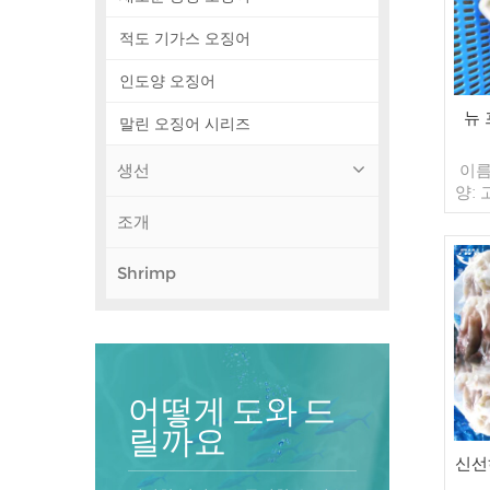
적도 기가스 오징어
인도양 오징어
뉴
말린 오징어 시리즈
생선
이름
양: 
레이
조개
포장:
가방 
Shrimp
매/수
컨테
너 지
인된
송:
원산
어떻게 도와 드
릴까요
신선