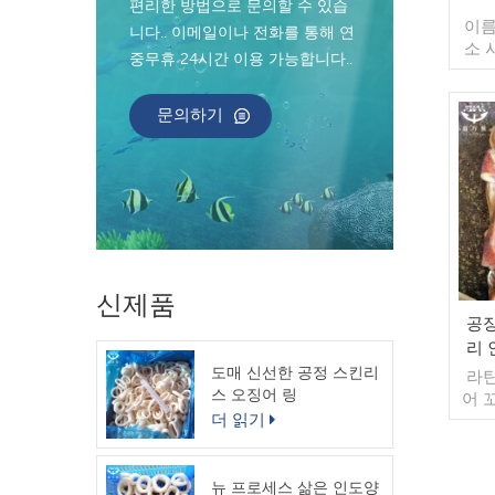
편리한 방법으로 문의할 수 있습
이름
니다.. 이메일이나 전화를 통해 연
소 
중무휴 24시간 이용 가능합니다..
스: 
춤
문의하기
10k
매 
주문
40
자마
불가
인 
신제품
공장
리 
도매 신선한 공정 스킨리
라틴
스 오징어 링
어 
더 읽기
정: 
(맞
10k
매 
뉴 프로세스 삶은 인도양