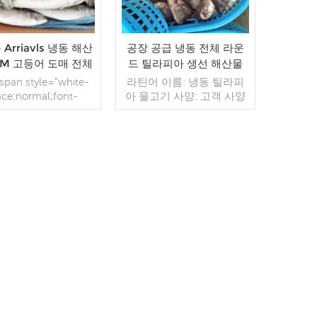
Arriavls 냉동 해산
공장 공급 냉동 전체 라운
EM 고등어 도매 전체
드 틸라피아 생선 해산물
라운드 생선
공급 업체
pan style="white-
라틴어 이름: 냉동 틸라피
ace:normal;font-
아 물고기 사양: 고객 사양
y:Microsoft YaHei;">
공정: 없음 유약: IQF 40%
어</span><span
(맞춤형) 포장: 1kg/가방,
style="white-
10kg/직물 가방(맞춤형) 판
ace:normal;font-
매 모델: 도매/수출 최소 주
y:Microsoft YaHei;">
더 읽기
문: 20피트 컨테이너 / 40
더 읽기
</ span><span
피트 컨테이너 지불: TT /
style="white-
보자마자 취소 불가능한
ace:normal;font-
LC 확인 배송: 입금 확인 후
y:Microsoft YaHei;">
20일 이내 원산지: 중국 브
</span>냉동 태평양
랜드: 푸 완 항
고등어 </p><p
style="white-
:normal;"> 사양 : 고
객 사양 </p><p
style="white-