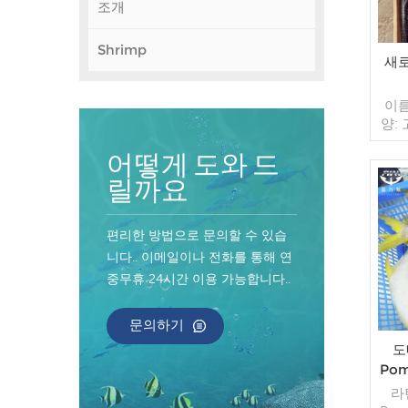
조개
Shrimp
새로
이름
양:
음 유
포장:
어떻게 도와 드
가방 
릴까요
매/수
컨테
너 지
편리한 방법으로 문의할 수 있습
인된
니다.. 이메일이나 전화를 통해 연
송:
중무휴 24시간 이용 가능합니다..
원산
문의하기
도
Pom
라