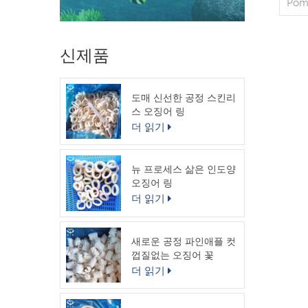
Pom
사양
40
방, 
신제품
판매
주문
40
도매 신선한 공정 스킨리
/ 
스 오징어 링
LC 
더 읽기
20
뉴 프로세스 삶은 인도양
오징어 링
더 읽기
새로운 공정 파인애플 컷
껍질없는 오징어 꽃
더 읽기