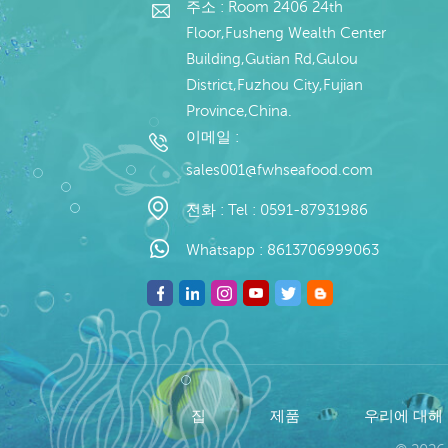
주소 : Room 2406 24th
Floor,Fusheng Wealth Center
Building,Gutian Rd,Gulou
District,Fuzhou City,Fujian
Province,China.
이메일 :
sales001@fwhseafood.com
전화 :
Tel : 0591-87931986
Whatsapp :
8613706999063
집
제품
우리에 대해