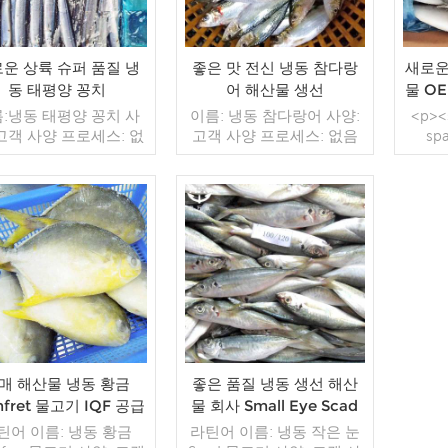
운 상륙 슈퍼 품질 냉
좋은 맛 전신 냉동 참다랑
새로운 
동 태평양 꽁치
어 해산물 생선
물 O
:냉동 태평양 꽁치 사
이름: 냉동 참다랑어 사양:
<p><s
 고객 사양 프로세스: 없
고객 사양 프로세스: 없음
sp
약: BQF 40%(맞춤형)
유약: BQF 40%(맞춤형) 포
famil
 1kg / 가방, 10kg / 짠
장: 1kg / 가방, 10kg / 짠
라틴
(맞춤형) 판매 모델: 도
가방 (맞춤형) 판매 모델: 도
출 최소. 주문: 20피트
매/수출 최소. 주문: 20피트
sp
이너 / 40피트 컨테이
더 읽기
컨테이너 / 40피트 컨테이
더 읽기
famil
불: 보자마자 TT / С확
너 지불: 보자마자 TT / С확
 취소 불가능한 LC 배
인된 취소 불가능한 LC 배
 입금 확인 후 20일 이내
송: 입금 확인 후 20일 이내
sp
지: 중국 브랜드: 푸 왕
원산지: 중국 브랜드: 푸 왕
famil
행
행
이름:
매 해산물 냉동 황금
좋은 품질 냉동 생선 해산
space
fret 물고기 IQF 공급
물 회사 Small Eye Scad
업체
전체 라운드
틴어 이름: 냉동 황금
라틴어 이름: 냉동 작은 눈