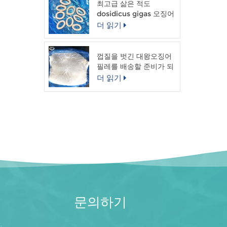
최고급 삶은 적도
dosidicus gigas 오징어
링
더 읽기
껍질을 벗긴 대왕오징어
필레를 배송할 준비가 되
었습니다.
더 읽기
문의하기