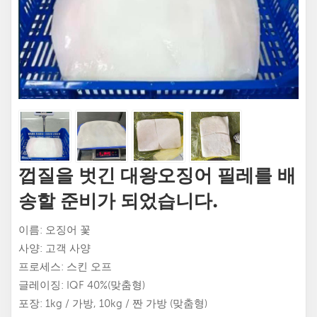
껍질을 벗긴 대왕오징어 필레를 배
송할 준비가 되었습니다.
이름: 오징어 꽃
사양: 고객 사양
프로세스: 스킨 오프
글레이징: IQF 40%(맞춤형)
포장: 1kg / 가방, 10kg / 짠 가방 (맞춤형)