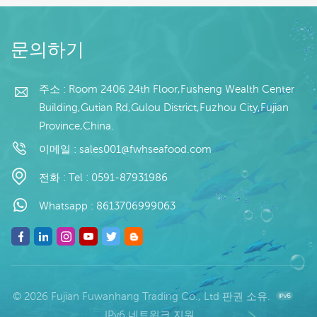
/
장: 1kg / 가방, 10kg / 짠
방, 10kg / 짠 가방 (맞춤
모
가방 (맞춤형) 판매 모델:
형) 판매 모델: 도매/수출
더 읽기
더 읽기
:
도매/수출 최소. 주문: 20
min. 주문: 20피트 컨테
문의하기
피
피트 컨테이너 / 40피트
이너 / 40피트 컨테이너
자
컨테이너 지불: 보자마자
지불: 보자마자 TT / С확
소
TT / С확인된 취소 불가
인된 취소 불가능한 LC
주소 : Room 2406 24th Floor,Fusheng Wealth Center
금
능한 LC 배송: 입금 확인
배송: 입금 확인 후 20일
Building,Gutian Rd,Gulou District,Fuzhou City,Fujian
산
후 20일 이내 원산지: 중
이내 원산지: 중국 브랜
Province,China.
행
국 브랜드: 푸 왕 행
드: 푸 왕 행
이메일 :
sales001@fwhseafood.com
전화 :
Tel : 0591-87931986
Whatsapp :
8613706999063
© 2026 Fujian Fuwanhang Trading Co., Ltd 판권 소유.
IPv6 네트워크 지원