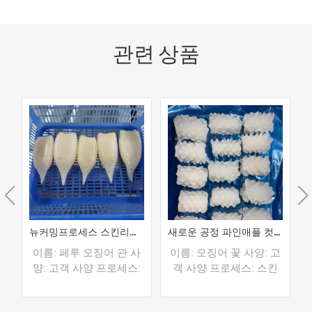
관련 상품
뉴커밍프로세스 스킨리스 오징어 튜브
새로운 공정 파인애플 컷 껍질없는 오징어 꽃
수
이름: 페루 오징어 관 사
이름: 오징어 꽃 사양: 고
세
양: 고객 사양 프로세스:
객 사양 프로세스: 스킨
레
스킨 오프, 희게 글레이
오프 글레이징: IQF 40%
징: IQF 40%(맞춤형) 포
(맞춤형) 포장: 1kg / 가