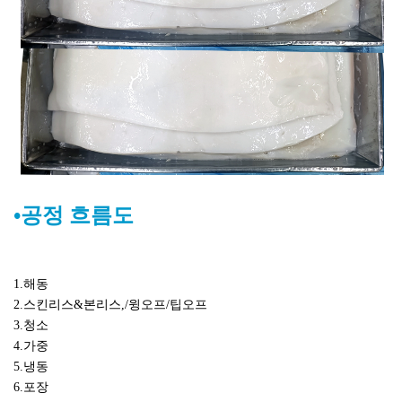
•공정 흐름도
1.해동
2.스킨리스&본리스,/윙오프/팁오프
3.청소
4.가중
5.냉동
6.포장