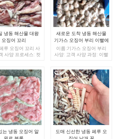
질 냉동 해산물 대왕
새로운 도착 냉동 해산물
오징어 꼬리
기가스 오징어 부리 이빨에
 페루 오징어 꼬리 사
이름:기가스 오징어 부리
고객 사양 프로세스: 컷
사양: 고객 사양 과정: 이빨
BQF 40%(맞춤형) 포
켜기 또는 끄기 글레이징:
kg / 가방, 10kg / 짠
IQF 40%(맞춤형) 포장: 1kg
맞춤형) 판매 모델: 도
/ 가방, 10kg / 짠 가방 (맞
 min. 주문: 20피트
춤형) 판매 모델: 도매/수출
너 / 40피트 컨테이
더 읽기
최소. 주문: 20피트 컨테이
더 읽기
: 보자마자 TT / С확
너 / 40피트 컨테이너 지불:
취소 불가능한 LC 배
보자마자 TT / С확인된 취
금 확인 후 20일 이내
소 불가능한 LC 배송: 입금
: 중국 브랜드: 푸 왕
확인 후 20일 이내 원산지:
행
중국 브랜드: 푸 왕 행
있는 냉동 오징어 알
도매 신선한 냉동 페루 오
원료 블록
징어 날개 꽃