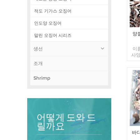
적도 기가스 오징어
인도양 오징어
양
말린 오징어 시리즈
생선
이
사양
컷 글
조개
형) 
/ 
Shrimp
델:
20
컨
TT
한 
20
어떻게 도와 드
릴까요
바다