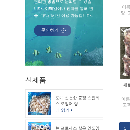
편리한 방법으로 문의할 수 있습
이름
니다.. 이메일이나 전화를 통해 연
양: 
중무휴 24시간 이용 가능합니다..
레이
포장:
문의하기
가방 
매/수
컨테
너 지
인된
송:
원산
신제품
새
도매 신선한 공정 스킨리
이름
스 오징어 링
고객
더 읽기
유약:
장: 
가방 
매/수
뉴 프로세스 삶은 인도양
1