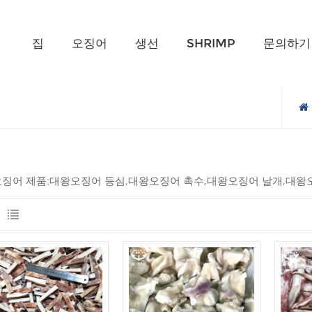
무엇을 찾고 계신가요?
집
오징어
생선
SHRIMP
문의하기
징어 제품:대왕오징어 등심,대왕오징어 촉수,대왕오징어 날개,대왕오