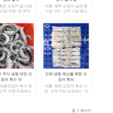
 붉은 오징어 알 사양:
이름: 페루 오징어 날개 꽃
사양 과정: 장 유약:
사양: IQF, 고객 사양 원산
 40%(맞춤형) 포장:
지: 중국 브랜드: 푸 왕 행
 가방, 10kg / 짠 가방
판매 모델: 도매/수출 지불:
형) 판매 모델: 도매/
보자마자 TT / С확인된 취
in. 주문: 20피트 컨
소 불가능한 LC 배송: 입금
 / 40피트 컨테이너
더 읽기
확인 후 20일 이내
더 읽기
보자마자 TT / С확인
소 불가능한 LC 배송:
확인 후 20일 이내 원
중국 브랜드: 푸 왕 행
 주식 냉동 데친 오
도매 냉동 해산물 북한 오
징어 촉수 컷
징어 튜브
 대왕오징어 촉수 컷
이름: 북한 오징어 튜브 사
 고객 사양 프로세스:
양: 고객 사양 프로세스: 피
희게 글레이징: IQF
부에 유약: BQF 40%(맞춤
맞춤형) 포장: 1kg / 가
형) 포장: 1kg / 가방, 10kg
0kg / 짠 가방 (맞춤형)
/ 짠 가방 (맞춤형) 판매 모
총
3
페이지
모델: 도매/수출 최소.
델: 도매/수출 min. 주문: