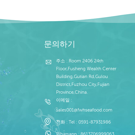
문의하기
주소 : Room 2406 24th
Floor,Fusheng Wealth Center
Building,Gutian Rd,Gulou
District,Fuzhou City,Fujian
Province,China.
이메일 :
sales001@fwhseafood.com
전화 :
Tel : 0591-87931986
Whatsapp :
8613706999063