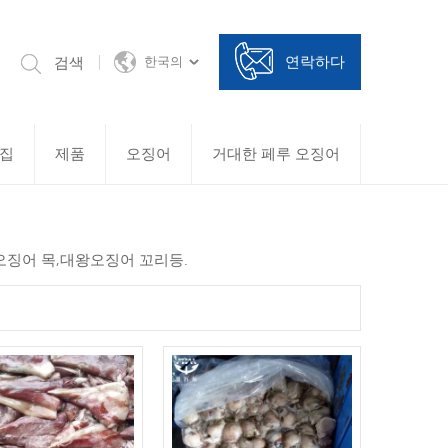
연락하다
검색
한국의
집
제품
오징어
거대한 페루 오징어
징어 목,대왕오징어 꼬리등.