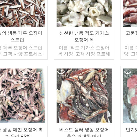
질의 냉동 페루 오징어
신선한 냉동 적도 기가스
고품
스트립
오징어 목
름:페루 오징어 스트립
이름: 적도 기가스 오징어
이름:
: 고객 사양 프로세스:
목 사양: 고객 사양 프로세
양: 
레이징: IQF 40%(맞춤
스: 청소 글레이징: IQF
유약: 
포장: 1kg / 가방, 10kg
40%(맞춤형) 포장: 1kg / 가
장: 1
짠 가방 (맞춤형) 판매 모
방, 10kg / 짠 가방 (맞춤형)
가방 (
 도매/수출 min. 주문:
판매 모델: 도매/수출 최소.
매/수출
피트 컨테이너 / 40피트
더 읽기
주문: 20피트 컨테이너 /
더 읽기
컨테이
테이너 지불: 보자마자
40피트 컨테이너 지불: 보
너 지불
 / С확인된 취소 불가능
자마자 TT / С확인된 취소
인된 
LC 배송: 입금 확인 후
불가능한 LC 배송: 입금 확
송: 입
일 이내 원산지: 중국 브
인 후 20일 이내 원산지: 중
원산지
랜드: 푸 왕 행
국 브랜드: 푸 왕 행
 냉동 데친 오징어 촉
베스트 셀러 냉동 오징어
인기
수 유리 45%
촉수 거대한 머리