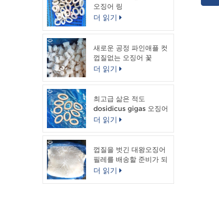
컨테
오징어 링
너 지
더 읽기
인된
송:
원산
새로운 공정 파인애플 컷
껍질없는 오징어 꽃
더 읽기
최고급 삶은 적도
dosidicus gigas 오징어
링
더 읽기
껍질을 벗긴 대왕오징어
필레를 배송할 준비가 되
었습니다.
더 읽기