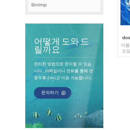
Shrimp
dos
어떻게 도와 드
이름:
릴까요
오징
과정
40%
편리한 방법으로 문의할 수 있습
방, 
니다.. 이메일이나 전화를 통해 연
판매
중무휴 24시간 이용 가능합니다..
주문
40
자마
문의하기
불가
인 