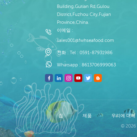
Building,Gutian Rd,Gulou
District,Fuzhou City,Fujian
Province,China.
이메일 :
sales001@fwhseafood.com
전화 :
Tel : 0591-87931986
Whatsapp :
8613706999063
집
제품
우리에 대해
© 2026