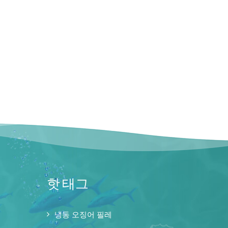
핫 태그
냉동 오징어 필레