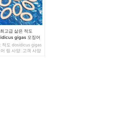
최고급 삶은 적도
idicus gigas 오징어
링
 적도 dosidicus gigas
어 링 사양: 고객 사양
: 삶은 글레이징: IQF
(맞춤형) 포장: 1kg / 가
10kg / 짠 가방 (맞춤형)
 모델: 도매/수출 최소.
: 20피트 컨테이너 /
더 읽기
피트 컨테이너 지불: 보
자 TT / С확인된 취소
능한 LC 배송: 입금 확
후 20일 이내 원산지: 중
국 브랜드: 푸 왕 행