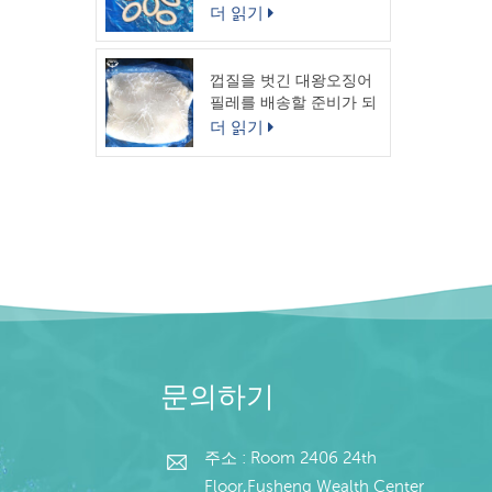
링
더 읽기
껍질을 벗긴 대왕오징어
필레를 배송할 준비가 되
었습니다.
더 읽기
문의하기
주소 : Room 2406 24th
Floor,Fusheng Wealth Center