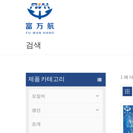
검색
1 에 
제품 카테고리
오징어
생선
조개