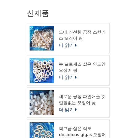
신제품
도매 신선한 공정 스킨리
스 오징어 링
더 읽기
뉴 프로세스 삶은 인도양
오징어 링
더 읽기
새로운 공정 파인애플 컷
껍질없는 오징어 꽃
더 읽기
최고급 삶은 적도
dosidicus gigas 오징어