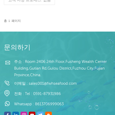
유약: BQF 40%(맞춤형) 포
장: 1kg / 가방, 10kg / 짠 가
방 (맞춤형) 판매 모델: 도
매/수출 최소. 주문: 20피트
총
1
페이지
컨테이너 / 40피트 컨테이
더 읽기
너 지불: 보자마자 TT / С확
인된 취소 불가능한 LC 배
송: 입금 확인 후 20일 이내
원산지: 중국 브랜드: 푸 왕
문의하기
행
주소 : Room 2406 24th Floor,Fusheng Wealth Center
Building,Gutian Rd,Gulou District,Fuzhou City,Fujian
Province,China.
이메일 :
sales001@fwhseafood.com
전화 :
Tel : 0591-87931986
Whatsapp :
8613706999063