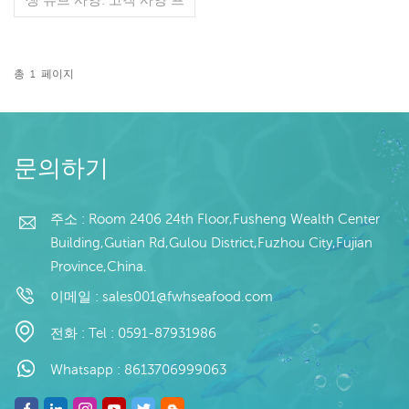
로세스: 컷 유약: BQF 40%
(맞춤형) 포장: 1kg / 가방,
10kg / 짠 가방 (맞춤형) 판
매 모델: 도매/수출 최소. 주
총
1
페이지
문: 20피트 컨테이너 / 40피
더 읽기
트 컨테이너 지불: 보자마자
TT / С확인된 취소 불가능
한 LC 배송: 입금 확인 후
20일 이내 원산지: 중국 브
문의하기
랜드: 푸 완 행
주소 : Room 2406 24th Floor,Fusheng Wealth Center
Building,Gutian Rd,Gulou District,Fuzhou City,Fujian
Province,China.
이메일 :
sales001@fwhseafood.com
전화 :
Tel : 0591-87931986
Whatsapp :
8613706999063