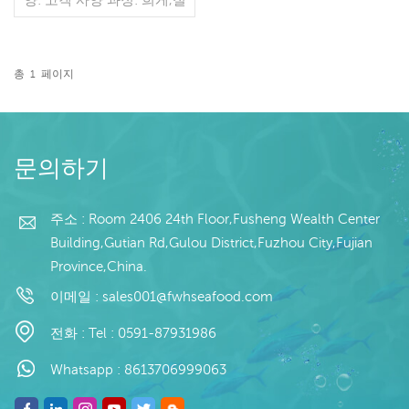
단 글레이징: IQF 45%(맞춤
형) 포장: 1kg / 가방, 10kg /
짠 가방 (맞춤형) 판매 모델:
도매/수출 최소. 주문: 20피
총
1
페이지
트 컨테이너 / 40피트 컨테
더 읽기
이너 지불: 보자마자 TT / С
확인된 취소 불가능한 LC
배송: 입금 확인 후 20일 이
내 원산지: 중국 브랜드: 푸
문의하기
완 행
주소 : Room 2406 24th Floor,Fusheng Wealth Center
Building,Gutian Rd,Gulou District,Fuzhou City,Fujian
Province,China.
이메일 :
sales001@fwhseafood.com
전화 :
Tel : 0591-87931986
Whatsapp :
8613706999063