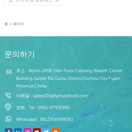
부에 유약: BQF 40%(맞춤
형) 포장: 1kg / 가방, 10kg /
짠 가방 (맞춤형) 판매 모델:
도매/수출 min. 주문: 20피
총
1
페이지
트 컨테이너 / 40피트 컨테
더 읽기
이너 지불: 보자마자 TT / С
확인된 취소 불가능한 LC
배송: 입금 확인 후 20일 이
내 원산지: 중국 브랜드: 푸
문의하기
왕 행 판매 모델: 도매/수출
지불: 보자마자 TT / С확인
된 취소 불가능한 LC 배송:
주소 : Room 2406 24th Floor,Fusheng Wealth Center
입금 확인 후 20일 이내
Building,Gutian Rd,Gulou District,Fuzhou City,Fujian
Province,China.
이메일 :
sales001@fwhseafood.com
전화 :
Tel : 0591-87931986
Whatsapp :
8613706999063