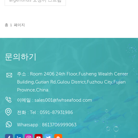
사양: 고객 사양 프로세스:
컷 유약: BQF 40%(맞춤형)
포장: 1kg/가방, 10kg/직물
가방(맞춤형) 판매 모델: 도
총
1
페이지
매/수출 최소. 주문: 20피트
더 읽기
컨테이너 / 40피트 컨테이
너 지불: 보자마자 TT / С확
인된 취소 불가능한 LC 배
송: 입금 확인 후 20일 이내
문의하기
원산지: 중국 브랜드: 푸 완
행
주소 : Room 2406 24th Floor,Fusheng Wealth Center
Building,Gutian Rd,Gulou District,Fuzhou City,Fujian
Province,China.
이메일 :
sales001@fwhseafood.com
전화 :
Tel : 0591-87931986
Whatsapp :
8613706999063