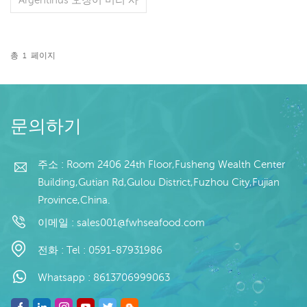
양: 고객 사양 공정: 컷 글레
이징: BQF 40% (맞춤형) 포
장: 1kg / 백, 10kg / 우븐 백
(맞춤형) 판매 모델: 도매/수
총
1
페이지
출 최소 주문: 20피트 컨테
더 읽기
이너 / 40피트 컨테이너 지
불: TT / 보자마자 취소 불
가능한 LC 확인 배송: 입금
확인 후 20일 이내 원산지:
문의하기
중국 브랜드: 푸 완 항
주소 : Room 2406 24th Floor,Fusheng Wealth Center
Building,Gutian Rd,Gulou District,Fuzhou City,Fujian
Province,China.
이메일 :
sales001@fwhseafood.com
전화 :
Tel : 0591-87931986
Whatsapp :
8613706999063