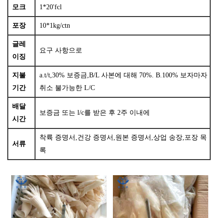
모크
1*20'fcl
포장
10*1kg/ctn
글레
요구 사항으로
이징
지불
a.t/t,30% 보증금,B/L 사본에 대해 70%. B.100% 보자마자
기간
취소 불가능한 L/C
배달
보증금 또는 l/c를 받은 후 2주 이내에
시간
착륙 증명서,건강 증명서,원본 증명서,상업 송장,포장 목
서류
록