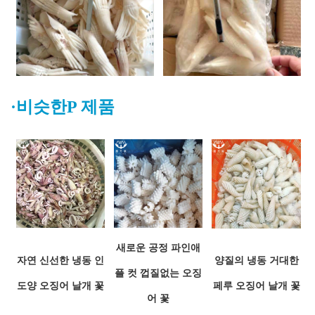
·비슷한
P
제품
새로운 공정 파인애
자연 신선한 냉동 인
양질의 냉동 거대한
플 컷 껍질없는 오징
도양 오징어 날개 꽃
페루 오징어 날개 꽃
어 꽃