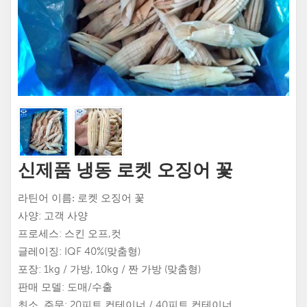
신제품 냉동 로켓 오징어 꽃
로켓 오징어 꽃
라틴어
이름:
사양: 고객 사양
프로세스: 스킨 오프,컷
글레이징: IQF 40%(맞춤형)
포장: 1kg / 가방, 10kg / 짠 가방 (맞춤형)
판매 모델: 도매/수출
최소. 주문: 20피트 컨테이너 / 40피트 컨테이너