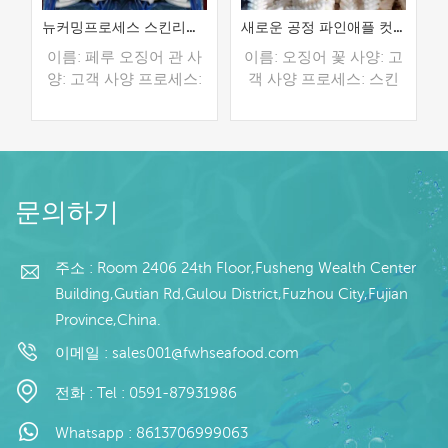
뉴커밍프로세스 스킨리스 오징어 튜브
새로운 공정 파인애플 컷 껍질없는 오징어 꽃
수
이름: 페루 오징어 관 사
이름: 오징어 꽃 사양: 고
세
양: 고객 사양 프로세스:
객 사양 프로세스: 스킨
레
스킨 오프, 희게 글레이
오프 글레이징: IQF 40%
징: IQF 40%(맞춤형) 포
(맞춤형) 포장: 1kg / 가
/
장: 1kg / 가방, 10kg / 짠
방, 10kg / 짠 가방 (맞춤
모
가방 (맞춤형) 판매 모델:
형) 판매 모델: 도매/수출
더 읽기
더 읽기
:
도매/수출 최소. 주문: 20
min. 주문: 20피트 컨테
문의하기
피
피트 컨테이너 / 40피트
이너 / 40피트 컨테이너
자
컨테이너 지불: 보자마자
지불: 보자마자 TT / С확
소
TT / С확인된 취소 불가
인된 취소 불가능한 LC
주소 : Room 2406 24th Floor,Fusheng Wealth Center
금
능한 LC 배송: 입금 확인
배송: 입금 확인 후 20일
Building,Gutian Rd,Gulou District,Fuzhou City,Fujian
산
후 20일 이내 원산지: 중
이내 원산지: 중국 브랜
Province,China.
행
국 브랜드: 푸 왕 행
드: 푸 왕 행
이메일 :
sales001@fwhseafood.com
전화 :
Tel : 0591-87931986
Whatsapp :
8613706999063