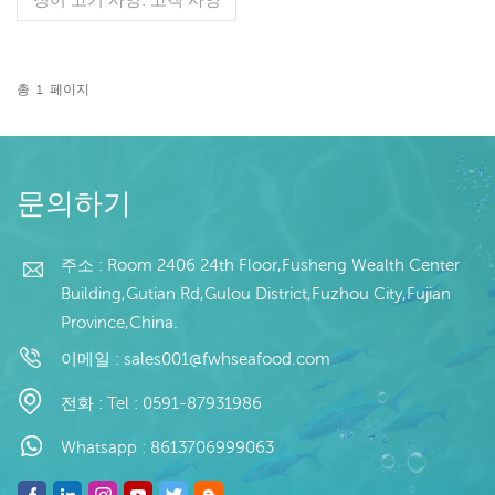
공정: 컷 글레이징: BQF
40% (맞춤형) 포장: 1kg /
백, 10kg / 우븐 백 (맞춤형)
판매 모델: 도매/수출 최소
총
1
페이지
주문: 20피트 컨테이너 / 40
더 읽기
피트 컨테이너 지불: TT /
보자마자 취소 불가능한 LC
확인 배송: 입금 확인 후 20
일 이내 원산지: 중국 브랜
문의하기
드: 푸 완 항
주소 : Room 2406 24th Floor,Fusheng Wealth Center
Building,Gutian Rd,Gulou District,Fuzhou City,Fujian
Province,China.
이메일 :
sales001@fwhseafood.com
전화 :
Tel : 0591-87931986
Whatsapp :
8613706999063