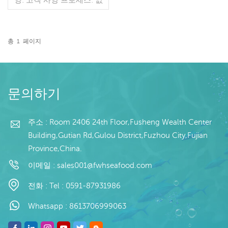
음 유약: BQF 40%(맞춤형)
포장: 1kg / 가방, 10kg / 짠
가방 (맞춤형) 판매 모델: 도
매/수출 최소. 주문: 20피트
총
1
페이지
컨테이너 / 40피트 컨테이
더 읽기
너 지불: 보자마자 TT / С확
인된 취소 불가능한 LC 배
송: 입금 확인 후 20일 이내
원산지: 중국 브랜드: 푸 왕
문의하기
행
주소 : Room 2406 24th Floor,Fusheng Wealth Center
Building,Gutian Rd,Gulou District,Fuzhou City,Fujian
Province,China.
이메일 :
sales001@fwhseafood.com
전화 :
Tel : 0591-87931986
Whatsapp :
8613706999063