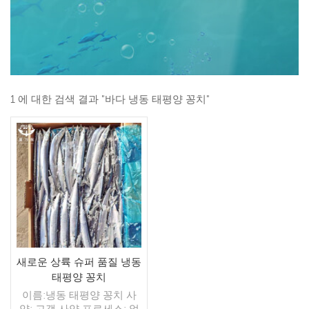
1 에 대한 검색 결과 "바다 냉동 태평양 꽁치"
새로운 상륙 슈퍼 품질 냉동
태평양 꽁치
이름:냉동 태평양 꽁치 사
양: 고객 사양 프로세스: 없