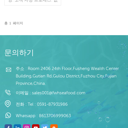
음 유약: 5%, 10%, 20%,
30%, 40%, 45%(맞춤형) 포
장: 1kg / 가방, 10kg / 짠 가
방 (맞춤형) 판매 모델: 도
총
1
페이지
매/수출 min. 주문: 20피트
더 읽기
컨테이너 / 40피트 컨테이
너 지불: 보자마자 TT / С확
인된 취소 불가능한 LC 배
송: 입금 확인 후 20일 이내
문의하기
원산지: 중국 브랜드: 푸 완
행
주소 : Room 2406 24th Floor,Fusheng Wealth Center
Building,Gutian Rd,Gulou District,Fuzhou City,Fujian
Province,China.
이메일 :
sales001@fwhseafood.com
전화 :
Tel : 0591-87931986
Whatsapp :
8613706999063