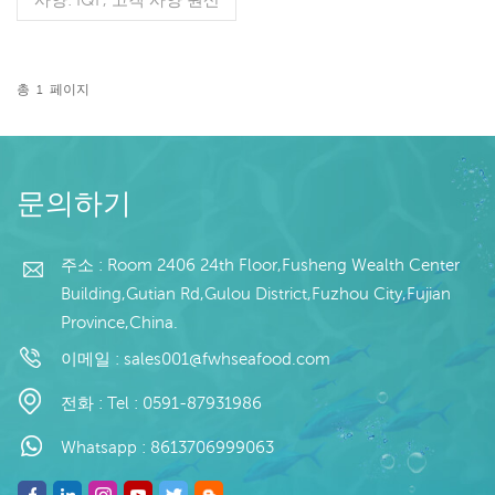
지: 중국 브랜드: 푸 왕 행
판매 모델: 도매/수출 지불:
보자마자 TT / С확인된 취
소 불가능한 LC 배송: 입금
총
1
페이지
확인 후 20일 이내
더 읽기
문의하기
주소 : Room 2406 24th Floor,Fusheng Wealth Center
Building,Gutian Rd,Gulou District,Fuzhou City,Fujian
Province,China.
이메일 :
sales001@fwhseafood.com
전화 :
Tel : 0591-87931986
Whatsapp :
8613706999063