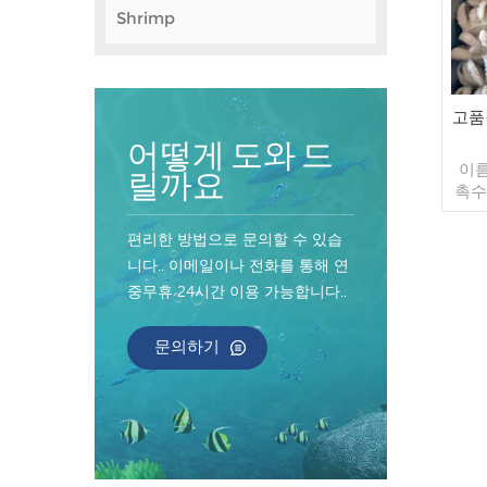
Shrimp
고품
어떻게 도와 드
이름
릴까요
촉수
희게 
춤
편리한 방법으로 문의할 수 있습
10k
니다.. 이메일이나 전화를 통해 연
매 
중무휴 24시간 이용 가능합니다..
주문
40
자마
문의하기
불가
인 