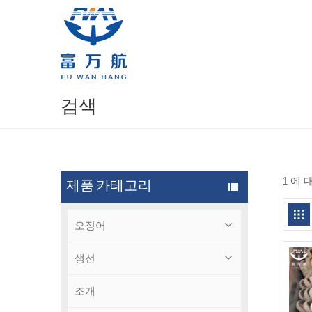
검색
1 에
제품 카테고리
오징어
생선
조개