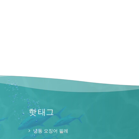
핫 태그
냉동 오징어 필레