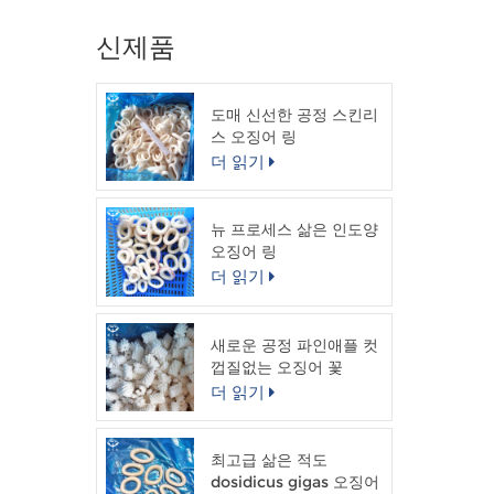
신제품
도매 신선한 공정 스킨리
스 오징어 링
더 읽기
뉴 프로세스 삶은 인도양
오징어 링
더 읽기
새로운 공정 파인애플 컷
껍질없는 오징어 꽃
더 읽기
최고급 삶은 적도
dosidicus gigas 오징어