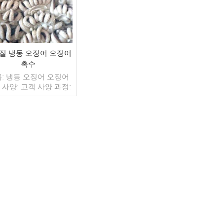
질 냉동 오징어 오징어
촉수
: 냉동 오징어 오징어
 사양: 고객 사양 과정:
글레이징: IQF 40%(맞
형) 포장: 1kg / 가방,
g / 짠 가방 (맞춤형) 판
모델: 도매/수출 최소.
: 20피트 컨테이너 /
더 읽기
피트 컨테이너 지불: 보
자 TT / С확인된 취소
능한 LC 배송: 입금 확
후 20일 이내 원산지: 중
국 브랜드: 푸 왕 행