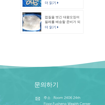
링
더 읽기
껍질을 벗긴 대왕오징어
필레를 배송할 준비가 되
었습니다.
더 읽기
문의하기
주소 : Room 2406 24th
Floor,Fusheng Wealth Center