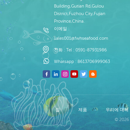
Building,Gutian Rd,Gulou
District,Fuzhou City,Fujian
Province,China.
이메일 :
sales001@fwhseafood.com
전화 :
Tel : 0591-87931986
Whatsapp :
8613706999063
집
제품
우리에 대해
© 2026