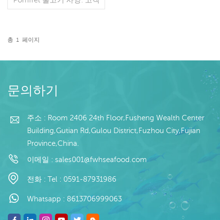
사양 공정: 없음 유약: IQF
40%(맞춤형) 포장: 1kg/가
방, 10kg/직물 가방(맞춤형)
판매 모델: 도매/수출 최소
총
1
페이지
주문: 20피트 컨테이너 / 40
더 읽기
피트 컨테이너 지불: TT /
보자마자 취소 불가능한 LC
확인 배송: 입금 확인 후 20
일 이내 원산지: 중국 브랜
문의하기
드: 푸 완 항
주소 : Room 2406 24th Floor,Fusheng Wealth Center
Building,Gutian Rd,Gulou District,Fuzhou City,Fujian
Province,China.
이메일 :
sales001@fwhseafood.com
전화 :
Tel : 0591-87931986
Whatsapp :
8613706999063