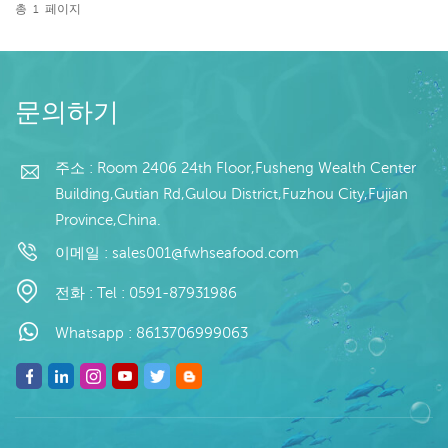
어부위 : 오징어관, 오징어
총
1
페이지
링, 오징어촉수, 오징어원료
더 읽기
유통기한 : 레조 18도 이하
에서 12개월
문의하기
주소 : Room 2406 24th Floor,Fusheng Wealth Center
Building,Gutian Rd,Gulou District,Fuzhou City,Fujian
Province,China.
이메일 :
sales001@fwhseafood.com
전화 :
Tel : 0591-87931986
Whatsapp :
8613706999063