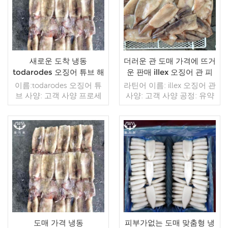
TT / С확인된 취소 불가능
TT / С확인된 취소 불가능
한 LC 배송: 입금 확인 후
한 LC 배송: 입금 확인 후
20일 이내 원산지: 중국 브
20일 이내 원산지: 중국 브
랜드: 푸 왕 행
랜드: 푸 완 행
새로운 도착 냉동
더러운 관 도매 가격에 뜨거
todarodes 오징어 튜브 해
운 판매 illex 오징어 관 피
산물
부
이름:todarodes 오징어 튜
라틴어 이름: illex 오징어 관
브 사양: 고객 사양 프로세
사양: 고객 사양 공정: 유약
스: 컷 글레이징: IQF 40%
의 피부 : IQF 40%(맞춤형)
(맞춤형) 포장: 1kg / 가방,
포장: 1kg/가방, 10kg/직물
10kg / 짠 가방 (맞춤형) 판
가방(맞춤형) 판매 모델: 도
매 모델: 도매/수출 min. 주
매/수출 최소 주문: 20피트
문: 20피트 컨테이너 / 40피
더 읽기
컨테이너 / 40피트 컨테이
더 읽기
트 컨테이너 지불: 보자마자
너 지불: TT / 보자마자 취
TT / С확인된 취소 불가능
소 불가능한 LC 확인 배송:
한 LC 배송: 입금 확인 후
입금 확인 후 20일 이내 원
20일 이내 원산지: 중국 브
산지: 중국 브랜드: 푸 완 항
랜드: 푸 완 행
도매 가격 냉동
피부가없는 도매 맞춤형 냉