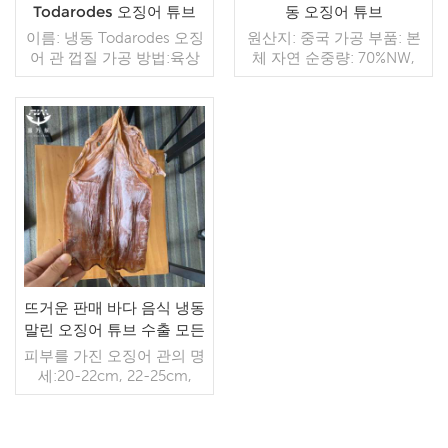
Todarodes 오징어 튜브
동 오징어 튜브
판매 중
이름: 냉동 Todarodes 오징
원산지: 중국 가공 부품: 본
어 관 껍질 가공 방법:육상
체 자연 순중량: 70%NW,
냉동, BQF 유통 기한:-18℃
60%NW, 또는 고객의 요구
에서 24개월 GW
사항에 따라 IQF(개별 급속
10.3kg/bag NW
냉동) 사양(크기): U5, U7,
10.0kg/bag 원산지:Fujian,
U10, ETC. 포장: 대량 팩,
더 읽기
China
10kgs/ctn, 또는 고객의 요
더 읽기
구 사항에 따라
뜨거운 판매 바다 음식 냉동
말린 오징어 튜브 수출 모든
종류의 해산물 도매 공급 업
피부를 가진 오징어 관의 명
체
세:20-22cm, 22-25cm,
>=25cm, 맞춤형 오징어관
사양 : U3, U5, U7 가공 : 세
척 - 절단 - 냉동 IQF 오징