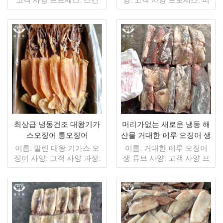
오프, 희게 글레이징: IQF
부에 유약: BQF 40%(맞춤
40%(맞춤형) 포장: 1kg / 가
형) 포장: 1kg / 가방, 10kg /
방, 10kg / 짠 가방 (맞춤형)
짠 가방 (맞춤형) 판매 모델:
판매 모델: 도매/수출 최소.
도매/수출 min. 주문: 20피
주문: 20피트 컨테이너 / 40
더 읽기
트 컨테이너 / 40피트 컨테
더 읽기
피트 컨테이너 지불: 보자마
이너 지불: 보자마자 TT / С
자 TT / С확인된 취소 불가
확인된 취소 불가능한 LC
능한 LC 배송: 입금 확인 후
배송: 입금 확인 후 20일 이
20일 이내 원산지: 중국 브
내 원산지: 중국 브랜드: 푸
랜드: 푸 왕 행
왕 행
최상급 냉동건조 대왕기가
머리가없는 새로운 냉동 해
스오징어 통오징어
산물 거대한 페루 오징어 생
튜브
이름: 말린 대왕 기가스 오
이름: 거대한 페루 오징어
징어 사양: 고객 사양 과정:
생 튜브 사양: 고객 사양 프
건조 글레이징: IQF 40%(맞
로세스: 컷 유약: BQF 40%
춤형) 포장: 1kg / 가방,
(맞춤형) 포장: 1kg / 가방,
10kg / 짠 가방 (맞춤형) 판
10kg / 짠 가방 (맞춤형) 판
매 모델: 도매/수출 최소. 주
매 모델: 도매/수출 최소. 주
문: 20피트 컨테이너 / 40피
더 읽기
문: 20피트 컨테이너 / 40피
더 읽기
트 컨테이너 지불: 보자마자
트 컨테이너 지불: 보자마자