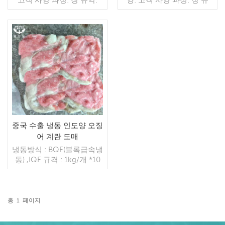
BQF 40%(맞춤형) 포장:
약: BQF 40%(맞춤형) 포장:
1kg / 가방, 10kg / 짠 가방
1kg / 가방, 10kg / 짠 가방
(맞춤형) 판매 모델: 도매/수
(맞춤형) 판매 모델: 도매/수
출 min. 주문: 20피트 컨테
출 최소. 주문: 20피트 컨테
이너 / 40피트 컨테이너 지
더 읽기
이너 / 40피트 컨테이너 지
더 읽기
불: 보자마자 TT / С확인된
불: 보자마자 TT / С확인된
취소 불가능한 LC 배송: 입
취소 불가능한 LC 배송: 입
금 확인 후 20일 이내 원산
금 확인 후 20일 이내 원산
지: 중국 브랜드: 푸 왕 행
지: 중국 브랜드: 푸 왕 행
중국 수출 냉동 인도양 오징
어 계란 도매
냉동방식 : BQF(블록급속냉
동) ,IQF 규격 : 1kg/개 *10
개/ctns 냉동방식 : 동해냉
동, BQF냉동, 육상냉동 냉
동방식 : 통오징어알 포장 :
10kg/ctn
총
1
페이지
더 읽기