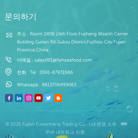
문의하기
주소 : Room 2406 24th Floor,Fusheng Wealth Center
Building,Gutian Rd,Gulou District,Fuzhou City,Fujian
Province,China.
이메일 :
sales001@fwhseafood.com
전화 :
Tel : 0591-87931986
Whatsapp :
8613706999063
© 2026 Fujian Fuwanhang Trading Co., Ltd 판권 소유.
IPv6 네트워크 지원