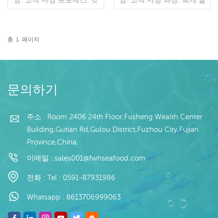
유약: BQF 40%(맞춤형) 포
레이징: IQF 40%(맞춤형)
장: 1kg / 가방, 10kg / 짠 가
포장: 1kg / 가방, 10kg / 짠
방 (맞춤형) 판매 모델: 도
가방 (맞춤형) 판매 모델: 도
매/수출 min. 주문: 20피트
매/수출 최소. 주문: 20피트
총
1
페이지
컨테이너 / 40피트 컨테이
더 읽기
컨테이너 / 40피트 컨테이
더 읽기
너 지불: 보자마자 TT / С확
너 지불: 보자마자 TT / С확
인된 취소 불가능한 LC 배
인된 취소 불가능한 LC 배
송: 입금 확인 후 20일 이내
송: 입금 확인 후 20일 이내
원산지: 중국 브랜드: 푸 왕
원산지: 중국 브랜드: 푸 왕
문의하기
행
행
주소 : Room 2406 24th Floor,Fusheng Wealth Center
Building,Gutian Rd,Gulou District,Fuzhou City,Fujian
Province,China.
이메일 :
sales001@fwhseafood.com
전화 :
Tel : 0591-87931986
Whatsapp :
8613706999063