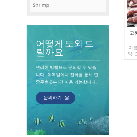
Shrimp
고
어떻게 도와 드
이름
릴까요
양:
유약:
장: 
편리한 방법으로 문의할 수 있습
가방 
니다.. 이메일이나 전화를 통해 연
매/수
중무휴 24시간 이용 가능합니다..
컨테
너 지
인된
문의하기
송:
원산