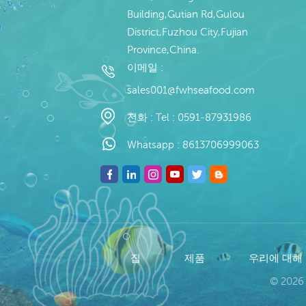
Building,Gutian Rd,Gulou
District,Fuzhou City,Fujian
Province,China.
이메일 :
sales001@fwhseafood.com
전화 :
Tel : 0591-87931986
Whatsapp :
8613706999063
집
제품
우리에 대해
© 2026