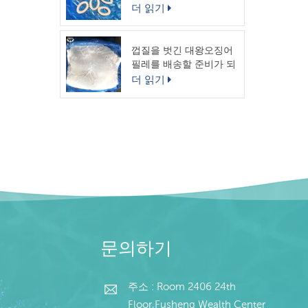
링
더 읽기
껍질을 벗긴 대왕오징어
필레를 배송할 준비가 되
었습니다.
더 읽기
문의하기
주소 : Room 2406 24th
Floor,Fusheng Wealth Center