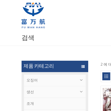
검색
2 에
제품 카테고리
오징어
생선
조개