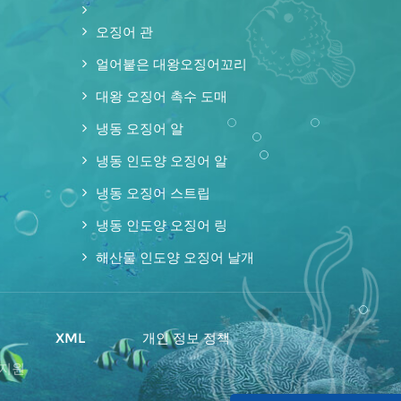
오징어 관
얼어붙은 대왕오징어꼬리
대왕 오징어 촉수 도매
냉동 오징어 알
냉동 인도양 오징어 알
냉동 오징어 스트립
냉동 인도양 오징어 링
해산물 인도양 오징어 날개
맵
XML
개인 정보 정책
 지원