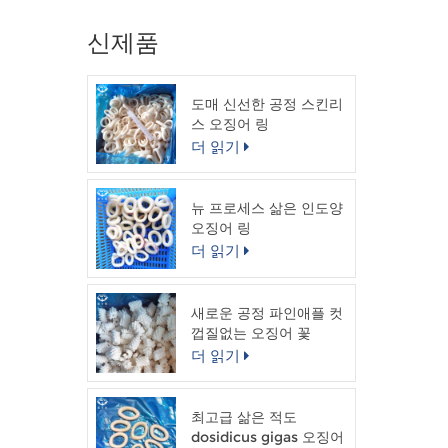
신제품
도매 신선한 공정 스킨리
스 오징어 링
더 읽기
뉴 프로세스 삶은 인도양
오징어 링
더 읽기
새로운 공정 파인애플 컷
껍질없는 오징어 꽃
더 읽기
최고급 삶은 적도
dosidicus gigas 오징어