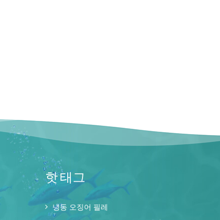
핫 태그
냉동 오징어 필레