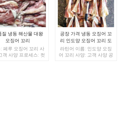
품질 냉동 해산물 대왕
공장 가격 냉동 오징어 꼬
오징어 꼬리
리 인도양 오징어 꼬리 도
매
: 페루 오징어 꼬리 사
라틴어 이름: 인도양 오징
 고객 사양 프로세스: 컷
어 꼬리 사양: 고객 사양 공
 BQF 40%(맞춤형) 포
정: 컷 글레이징: BQF 40%
1kg / 가방, 10kg / 짠
(맞춤형) 포장: 1kg / 백,
(맞춤형) 판매 모델: 도
10kg / 우븐 백 (맞춤형) 판
출 min. 주문: 20피트
매 모델: 도매/수출 최소 주
이너 / 40피트 컨테이
더 읽기
문: 20피트 컨테이너 / 40
더 읽기
불: 보자마자 TT / С확
피트 컨테이너 지불: TT /
 취소 불가능한 LC 배
보자마자 취소 불가능한
 입금 확인 후 20일 이내
LC 확인 배송: 입금 확인 후
지: 중국 브랜드: 푸 왕
20일 이내 원산지: 중국 브
행
랜드: 푸 완 항