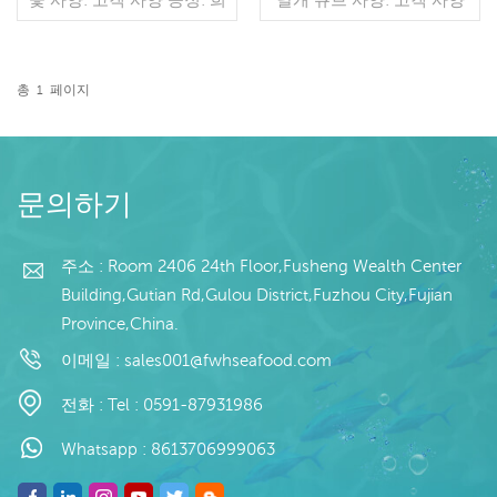
게, 글레이징: IQF 40%(맞
공정: 내장, 삶은 유약: IQF
춤형) 포장: 1kg / 가방,
40%(맞춤형) 포장: 1kg/가
10kg / 짠 가방 (맞춤형) 판
방, 10kg/직물 가방(맞춤형)
매 모델: 도매/수출 최소. 주
판매 모델: 도매/수출 최소
총
1
페이지
문: 20피트 컨테이너 / 40피
더 읽기
주문: 20피트 컨테이너 / 40
더 읽기
트 컨테이너 지불: 보자마자
피트 컨테이너 지불: TT /
TT / С확인된 취소 불가능
보자마자 취소 불가능한 LC
한 LC 배송: 입금 확인 후
확인 배송: 입금 확인 후 20
20일 이내 원산지: 중국 브
일 이내 원산지: 중국 브랜
문의하기
랜드: 푸 왕 행
드: 푸 완 항
주소 : Room 2406 24th Floor,Fusheng Wealth Center
Building,Gutian Rd,Gulou District,Fuzhou City,Fujian
Province,China.
이메일 :
sales001@fwhseafood.com
전화 :
Tel : 0591-87931986
Whatsapp :
8613706999063