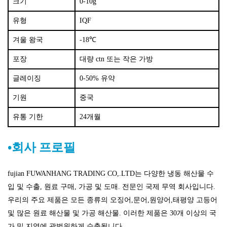
크기
0-10g
유형
IQF
겨울 왕국
-18
℃
포장
대량 ctn 또는 작은 가방
글레이징
0-50% 유약
기원
중국
유통 기한
24개월
•회사 프로필
fujian FUWANHANG TRADING CO,.LTD는 다양한 냉동 해산물 수
입 및 수출, 원료 구매, 가공 및 도매. 전문인 국제 무역 회사입니다.
우리의 주요 제품은 모든 종류의 오징어,문어,원양어,태평양 고등어
및 많은 원료 해산물 및 가공 해산물. 이러한 제품은 30개 이상의 국
가 및 지역에 광범위하게 수출됩니다.