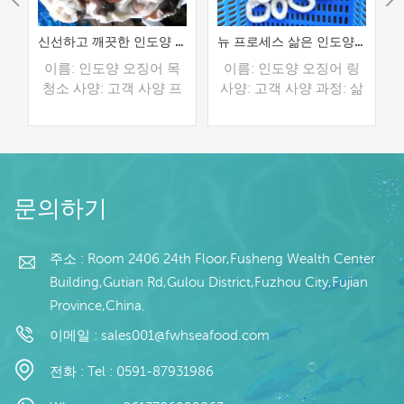
도양 오징어 링
신선하고 깨끗한 인도양 오징어 목
뉴 프로세스 삶은 인도양 오징어 링
링
이름: 인도양 오징어 목
이름: 인도양 오징어 링
세
청소 사양: 고객 사양 프
사양: 고객 사양 과정: 삶
로세스: 청소 유약: BQF
은 글레이징: IQF 40%(맞
/
40%(맞춤형) 포장: 1kg /
춤형) 포장: 1kg / 가방,
맞
가방, 10kg / 짠 가방 (맞
10kg / 짠 가방 (맞춤형)
수
춤형) 판매 모델: 도매/수
판매 모델: 도매/수출 최
더 읽기
더 읽기
컨
출 최소. 주문: 20피트 컨
소. 주문: 20피트 컨테이
문의하기
이
테이너 / 40피트 컨테이
너 / 40피트 컨테이너 지
С
너 지불: 보자마자 TT / С
불: 보자마자 TT / С확인
확인된 취소 불가능한
된 취소 불가능한 LC 배
주소 : Room 2406 24th Floor,Fusheng Wealth Center
0
LC 배송: 입금 확인 후 20
송: 입금 확인 후 20일 이
Building,Gutian Rd,Gulou District,Fuzhou City,Fujian
브
일 이내 원산지: 중국 브
내 원산지: 중국 브랜드:
Province,China.
랜드: 푸 왕 행
푸 왕 행
이메일 :
sales001@fwhseafood.com
전화 :
Tel : 0591-87931986