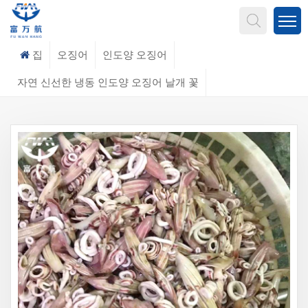
무엇을 찾고 계신가요?
집
오징어
인도양 오징어
자연 신선한 냉동 인도양 오징어 날개 꽃