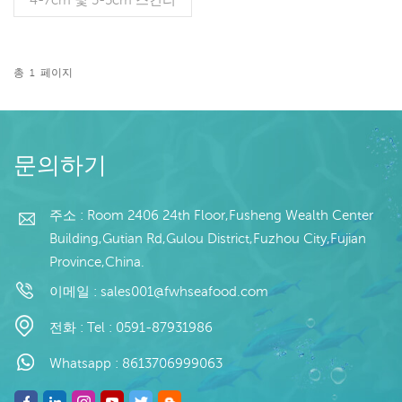
스, 세척, 화학 처리 여부.
유약은 5%, 10%, 20% 또는
고객의 요청에 따라 가능합
니다. 1kg 라이더 가방
총
1
페이지
X10/1kg 컬러 가방 X10 포
더 읽기
장 가능 10kg 대량 또는 클
라이언트 요청으로 포장
문의하기
주소 : Room 2406 24th Floor,Fusheng Wealth Center
Building,Gutian Rd,Gulou District,Fuzhou City,Fujian
Province,China.
이메일 :
sales001@fwhseafood.com
전화 :
Tel : 0591-87931986
Whatsapp :
8613706999063