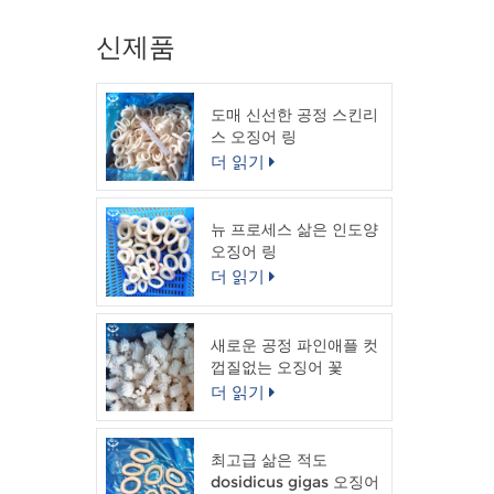
신제품
도매 신선한 공정 스킨리
스 오징어 링
더 읽기
뉴 프로세스 삶은 인도양
오징어 링
더 읽기
새로운 공정 파인애플 컷
껍질없는 오징어 꽃
더 읽기
최고급 삶은 적도
dosidicus gigas 오징어