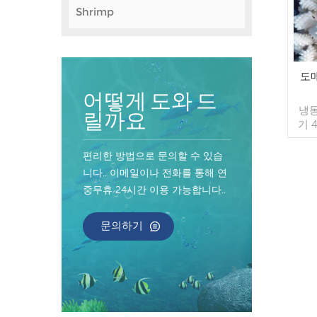
Shrimp
도
어떻게 도와 드
냉동
릴까요
기 
리스,
유약은
편리한 방법으로 문의할 수 있습
고객
니다.. 이메일이나 전화를 통해 연
니
중무휴 24시간 이용 가능합니다..
X10
장 
라
문의하기