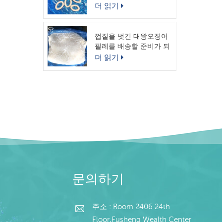
링
더 읽기
껍질을 벗긴 대왕오징어
필레를 배송할 준비가 되
었습니다.
더 읽기
문의하기
주소 : Room 2406 24th
Floor,Fusheng Wealth Center