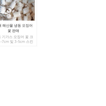
매 해산물 냉동 오징어
꽃 판매
 기가스 오징어 꽃 크
4-7cm 및 3-5cm 스킨
 세척, 화학 처리 여부.
 5%, 10%, 20% 또는
의 요청에 따라 가능합
다. 1kg 라이더 가방
/1kg 컬러 가방 X10 포
더 읽기
가능 10kg 대량 또는 클
이언트 요청으로 포장