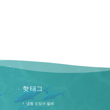
핫 태그
냉동 오징어 필레