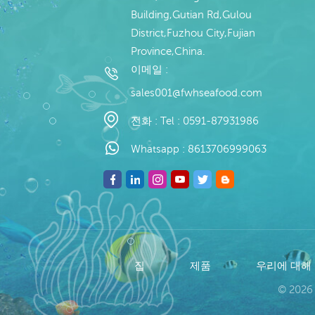
Building,Gutian Rd,Gulou
District,Fuzhou City,Fujian
Province,China.
이메일 :
sales001@fwhseafood.com
전화 :
Tel : 0591-87931986
Whatsapp :
8613706999063
집
제품
우리에 대해
© 2026