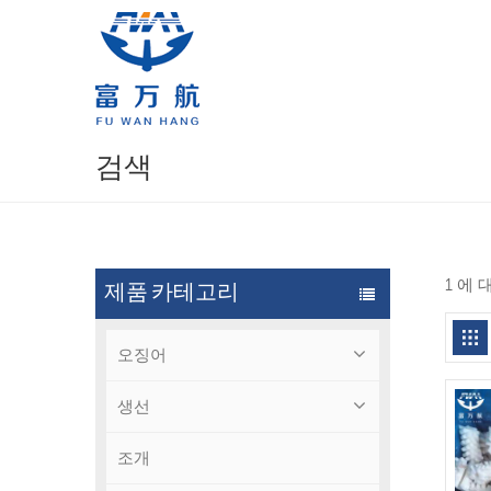
검색
1 에 
제품 카테고리
오징어
생선
조개