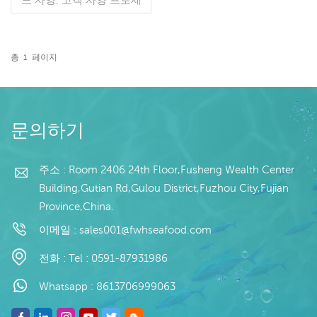
스: 없음 글레이징: IQF
40%(맞춤형) 포장: 1kg / 가
방, 10kg / 짠 가방 (맞춤형)
판매 모델: 도매/수출 최소.
총
1
페이지
주문: 20피트 컨테이너 / 40
더 읽기
피트 컨테이너 지불: 보자마
자 TT / С확인된 취소 불가
능한 LC 배송: 입금 확인 후
20일 이내 원산지: 중국 브
문의하기
랜드: 푸 왕 행
주소 : Room 2406 24th Floor,Fusheng Wealth Center
Building,Gutian Rd,Gulou District,Fuzhou City,Fujian
Province,China.
이메일 :
sales001@fwhseafood.com
전화 :
Tel : 0591-87931986
Whatsapp :
8613706999063