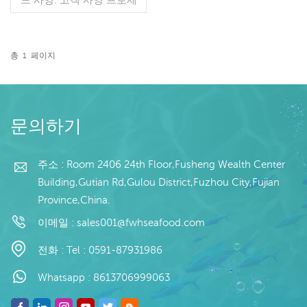
스: 없음 글레이징: IQF
40%(맞춤형) 포장: 1kg / 가
방, 10kg / 짠 가방 (맞춤형)
판매 모델: 도매/수출 최소.
총
1
페이지
주문: 20피트 컨테이너 / 40
더 읽기
피트 컨테이너 지불: 보자마
자 TT / С확인된 취소 불가
능한 LC 배송: 입금 확인 후
20일 이내 원산지: 중국 브
문의하기
랜드: 푸 왕 행
주소 : Room 2406 24th Floor,Fusheng Wealth Center
Building,Gutian Rd,Gulou District,Fuzhou City,Fujian
Province,China.
이메일 :
sales001@fwhseafood.com
전화 :
Tel : 0591-87931986
Whatsapp :
8613706999063