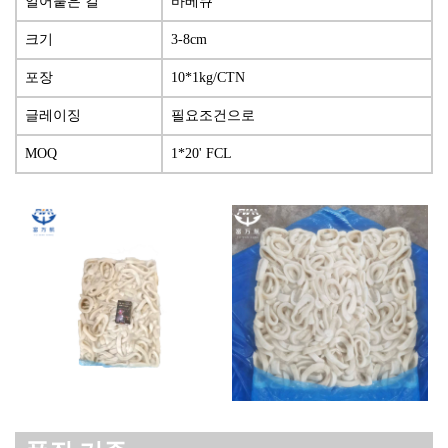
얼어붙은 길
바베큐
크기
3-8cm
포장
10*1kg/CTN
글레이징
필요조건으로
MOQ
1*20' FCL