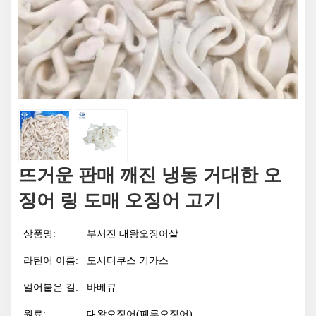
뜨거운 판매 깨진 냉동 거대한 오
징어 링 도매 오징어 고기
상품명:
부서진 대왕오징어살
라틴어 이름:
도시디쿠스 기가스
얼어붙은 길:
바베큐
원료:
대왕오징어(페루오징어)