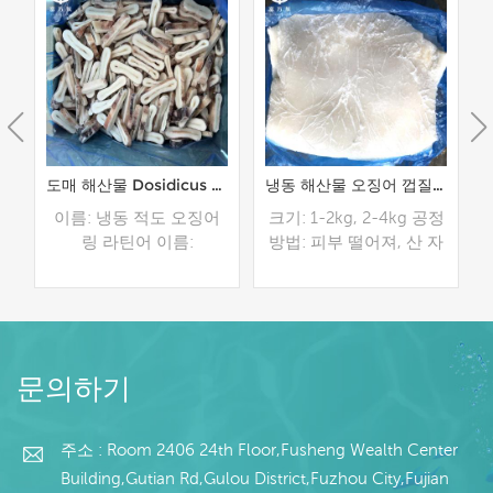
어 날개 공장 가격 구매
도매 해산물 Dosidicus Gigas 오징어 링 판매
냉동 해산물 오징어 껍질없는 페루 오징어 필레 도매
어
이름: 냉동 적도 오징어
크기: 1-2kg, 2-4kg 공정
링 라틴어 이름:
방법: 피부 떨어져, 산 자
 대
Dosidicus Gigas 재료: 적
유로운 패킹: 안 패킹을
+
도 오징어 크기: 2.5 -
위한 폴리 부대, 외부 패
:
6cm 모델: 스킨 온 포장:
킹을 위한 길쌈된 부대
1kg/가방, 10kg/카톤(맞
유통 기한: -18 ℃에서 24
더 읽기
더 읽기
춤형)
개월 원산지: 중국 복건
문의하기
성
주소 : Room 2406 24th Floor,Fusheng Wealth Center
Building,Gutian Rd,Gulou District,Fuzhou City,Fujian