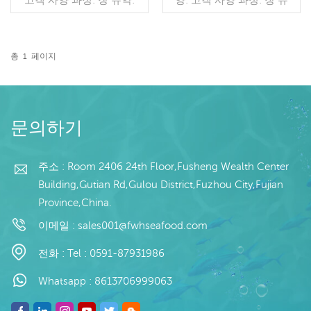
BQF 40%(맞춤형) 포장:
약: BQF 40%(맞춤형) 포장:
1kg / 가방, 10kg / 짠 가방
1kg / 가방, 10kg / 짠 가방
(맞춤형) 판매 모델: 도매/수
(맞춤형) 판매 모델: 도매/수
출 min. 주문: 20피트 컨테
출 최소. 주문: 20피트 컨테
총
1
페이지
이너 / 40피트 컨테이너 지
더 읽기
이너 / 40피트 컨테이너 지
더 읽기
불: 보자마자 TT / С확인된
불: 보자마자 TT / С확인된
취소 불가능한 LC 배송: 입
취소 불가능한 LC 배송: 입
금 확인 후 20일 이내 원산
금 확인 후 20일 이내 원산
지: 중국 브랜드: 푸 왕 행
지: 중국 브랜드: 푸 왕 행
문의하기
주소 : Room 2406 24th Floor,Fusheng Wealth Center
Building,Gutian Rd,Gulou District,Fuzhou City,Fujian
Province,China.
이메일 :
sales001@fwhseafood.com
전화 :
Tel : 0591-87931986
Whatsapp :
8613706999063