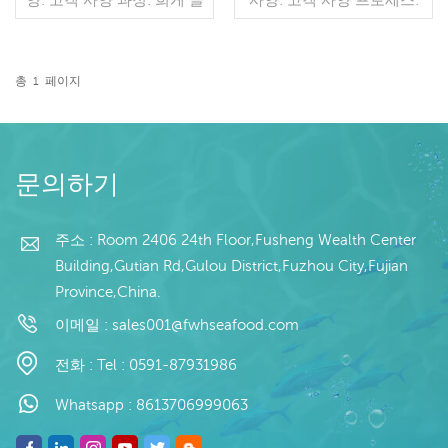
레이징: IQF 40%(맞춤형)
컷, 희게 글레이징: IQF
포장: 1kg / 가방, 10kg / 짠
40%(맞춤형) 포장: 1kg / 가
가방 (맞춤형) 판매 모델: 도
방, 10kg / 짠 가방 (맞춤형)
매/수출 최소. 주문: 20피트
판매 모델: 도매/수출 최소.
총
1
페이지
컨테이너 / 40피트 컨테이
더 읽기
주문: 20피트 컨테이너 / 40
더 읽기
너 지불: 보자마자 TT / С확
피트 컨테이너 지불: 보자마
인된 취소 불가능한 LC 배
자 TT / С확인된 취소 불가
송: 입금 확인 후 20일 이내
능한 LC 배송: 입금 확인 후
원산지: 중국 브랜드: 푸 왕
20일 이내 원산지: 중국 브
문의하기
행
랜드: 푸 왕 행
주소 : Room 2406 24th Floor,Fusheng Wealth Center
Building,Gutian Rd,Gulou District,Fuzhou City,Fujian
Province,China.
이메일 :
sales001@fwhseafood.com
전화 :
Tel : 0591-87931986
Whatsapp :
8613706999063