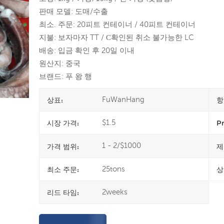
판매 모델: 도매/수출
최소. 주문: 20피트 컨테이너 / 40피트 컨테이너
지불: 보자마자 TT / С확인된 취소 불가능한 LC
배송: 입금 확인 후 20일 이내
원산지: 중국
브랜드: 푸 왕 행
FuWanHang
상표:
항
$1.5
시장 가격:
Pr
1 - 2/$1000
가격 범위:
제
25tons
최소 주문:
상
2weeks
리드 타임: