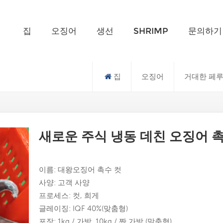
무엇을 찾고 계신가요?
집
오징어
생선
SHRIMP
문의하기
집
오징어
거대한 페루
새로운 주식 냉동 데친 오징어 
이름: 대왕오징어 촉수 컷
사양: 고객 사양
프로세스: 컷, 희게
글레이징: IQF 40%(맞춤형)
포장: 1kg / 가방, 10kg / 짠 가방 (맞춤형)