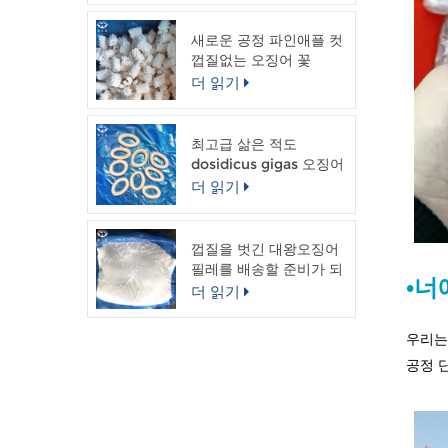
새로운 공정 파인애플 컷
껍질없는 오징어 꽃
더 읽기
최고급 삶은 적도
dosidicus gigas 오징어
링
더 읽기
껍질을 벗긴 대왕오징어
필레를 배송할 준비가 되
•너
었습니다.
더 읽기
우리는
공정 