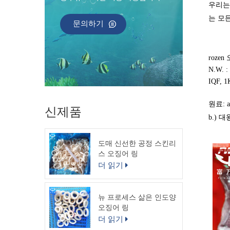
우리는
는 모
문의하기
roze
N.W. :
IQF, 
원료: 
신제품
b.) 
도매 신선한 공정 스킨리
스 오징어 링
더 읽기
뉴 프로세스 삶은 인도양
오징어 링
더 읽기