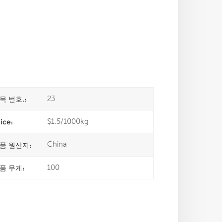
23
목 번호.:
$1.5/1000kg
ice:
China
품 원산지:
100
품 무게: