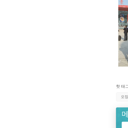
핫 태그
오징