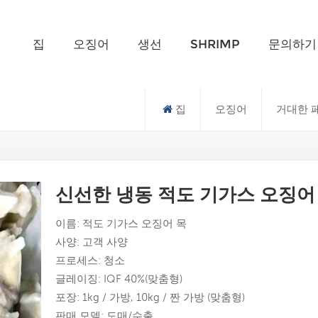
무엇을 찾고 계신가요?
집
오징어
생선
SHRIMP
문의하기
집
오징어
거대한 
신선한 냉동 적도 기가스 오징어
이름: 적도 기가스 오징어 목
사양: 고객 사양
프로세스: 청소
글레이징: IQF 40%(맞춤형)
포장: 1kg / 가방, 10kg / 짠 가방 (맞춤형)
판매 모델: 도매/수출