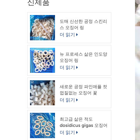
신제품
도매 신선한 공정 스킨리
스 오징어 링
더 읽기
뉴 프로세스 삶은 인도양
오징어 링
더 읽기
새로운 공정 파인애플 컷
껍질없는 오징어 꽃
더 읽기
최고급 삶은 적도
dosidicus gigas 오징어
링
더 읽기