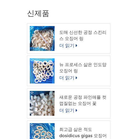
신제품
도매 신선한 공정 스킨리
스 오징어 링
더 읽기
뉴 프로세스 삶은 인도양
오징어 링
더 읽기
새로운 공정 파인애플 컷
껍질없는 오징어 꽃
더 읽기
최고급 삶은 적도
dosidicus gigas 오징어