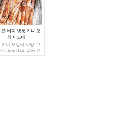
시즌 바다 냉동 가나 오
징어 도매
:가나 오징어 사양: 고
사양 프로세스: 없음 유
BQF 40%(맞춤형) 포장:
 / 가방, 10kg / 짠 가방
춤형) 판매 모델: 도매/
 최소. 주문: 20피트 컨
너 / 40피트 컨테이너
더 읽기
: 보자마자 TT / С확인
취소 불가능한 LC 배송:
 확인 후 20일 이내 원
 중국 브랜드: 푸 왕 행