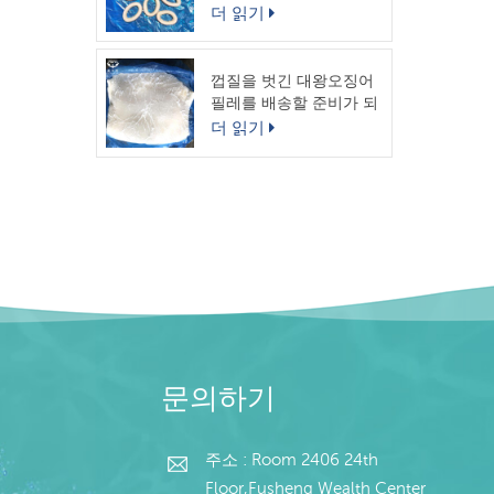
링
더 읽기
껍질을 벗긴 대왕오징어
필레를 배송할 준비가 되
었습니다.
더 읽기
문의하기
주소 : Room 2406 24th
Floor,Fusheng Wealth Center