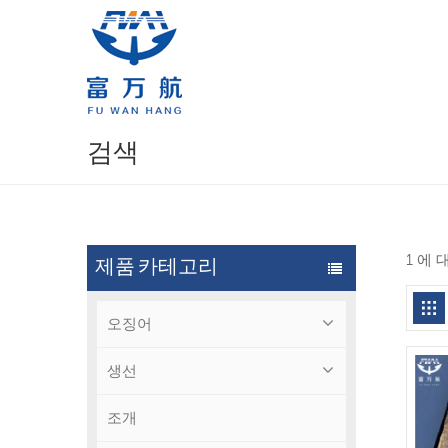
검색
1 에
제품 카테고리
오징어
생선
조개