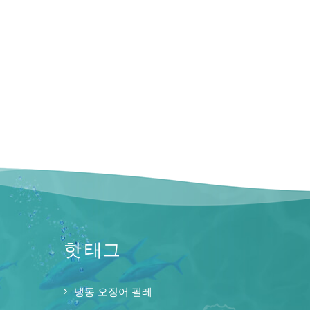
핫 태그
냉동 오징어 필레