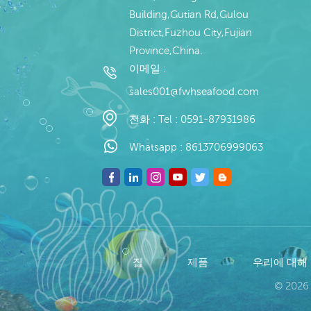
Building,Gutian Rd,Gulou
District,Fuzhou City,Fujian
Province,China.
이메일 :
sales001@fwhseafood.com
전화 :
Tel : 0591-87931986
Whatsapp :
8613706999063
집
제품
우리에 대해
© 2026