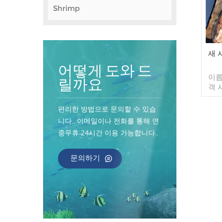
Shrimp
새 
어떻게 도와 드
이름
릴까요
객 
약: 
1kg
편리한 방법으로 문의할 수 있습
(맞
니다.. 이메일이나 전화를 통해 연
수출
중무휴 24시간 이용 가능합니다..
테이
지불
된 
문의하기
입금
산지: