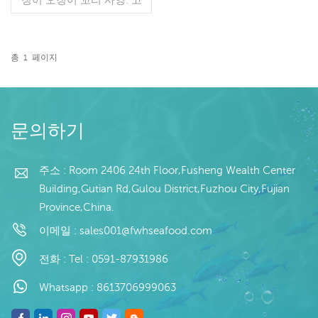
객 사양 공정: 컷 글레이징:
BQF 40% (맞춤형) 포장:
1kg / 백, 10kg / 우븐 백 (맞
춤형) 판매 모델: 도매/수출
총
1
페이지
최소 주문: 20피트 컨테이
더 읽기
너 / 40피트 컨테이너 지불:
TT / 보자마자 취소 불가능
한 LC 확인 배송: 입금 확인
후 20일 이내 원산지: 중국
문의하기
브랜드: 푸 완 항
주소 : Room 2406 24th Floor,Fusheng Wealth Center
Building,Gutian Rd,Gulou District,Fuzhou City,Fujian
Province,China.
이메일 :
sales001@fwhseafood.com
전화 :
Tel : 0591-87931986
Whatsapp :
8613706999063