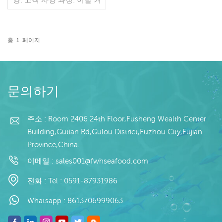
기 또는 끄기 글레이징: IQF
40%(맞춤형) 포장: 1kg / 가
방, 10kg / 짠 가방 (맞춤형)
판매 모델: 도매/수출 최소.
총
1
페이지
주문: 20피트 컨테이너 / 40
더 읽기
피트 컨테이너 지불: 보자마
자 TT / С확인된 취소 불가
능한 LC 배송: 입금 확인 후
20일 이내 원산지: 중국 브
문의하기
랜드: 푸 왕 행
주소 : Room 2406 24th Floor,Fusheng Wealth Center
Building,Gutian Rd,Gulou District,Fuzhou City,Fujian
Province,China.
이메일 :
sales001@fwhseafood.com
전화 :
Tel : 0591-87931986
Whatsapp :
8613706999063