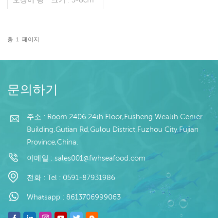
포장 방법 : 10kg / ctn
*MOQ : 22 톤 * 응
시:AsCunstomers의 요구
사항 *무게(kg):20kg *첨가
총
1
페이지
물:없음 *원산지:중국 복건
더 읽기
성
문의하기
주소 : Room 2406 24th Floor,Fusheng Wealth Center
Building,Gutian Rd,Gulou District,Fuzhou City,Fujian
Province,China.
이메일 :
sales001@fwhseafood.com
전화 :
Tel : 0591-87931986
Whatsapp :
8613706999063