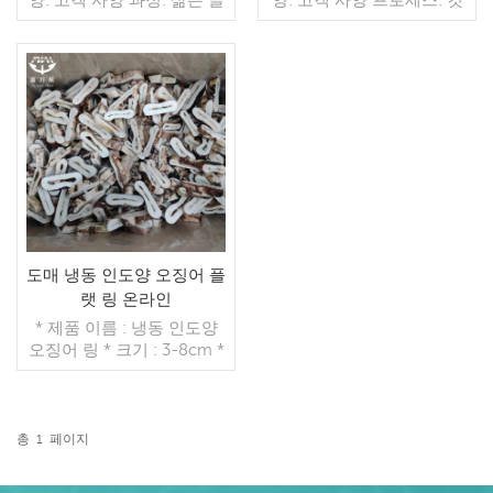
레이징: IQF 40%(맞춤형)
글레이징: IQF 40%(맞춤형)
포장: 1kg / 가방, 10kg / 짠
포장: 1kg / 가방, 10kg / 짠
가방 (맞춤형) 판매 모델: 도
가방 (맞춤형) 판매 모델: 도
매/수출 최소. 주문: 20피트
매/수출 최소. 주문: 20피트
컨테이너 / 40피트 컨테이
더 읽기
컨테이너 / 40피트 컨테이
더 읽기
너 지불: 보자마자 TT / С확
너 지불: 보자마자 TT / С확
인된 취소 불가능한 LC 배
인된 취소 불가능한 LC 배
송: 입금 확인 후 20일 이내
송: 입금 확인 후 20일 이내
원산지: 중국 브랜드: 푸 왕
원산지: 중국 브랜드: 푸 왕
행
행
도매 냉동 인도양 오징어 플
랫 링 온라인
* 제품 이름 : 냉동 인도양
오징어 링 * 크기 : 3-8cm *
포장 방법 : 10kg / ctn
*MOQ : 22 톤 * 응
시:AsCunstomers의 요구
사항 *무게(kg):20kg *첨가
총
1
페이지
물:없음 *원산지:중국 복건
더 읽기
성