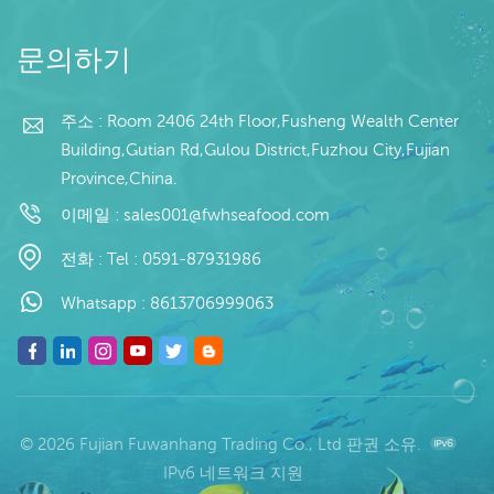
문의하기
주소 : Room 2406 24th Floor,Fusheng Wealth Center
Building,Gutian Rd,Gulou District,Fuzhou City,Fujian
Province,China.
이메일 :
sales001@fwhseafood.com
전화 :
Tel : 0591-87931986
Whatsapp :
8613706999063
© 2026 Fujian Fuwanhang Trading Co., Ltd 판권 소유.
IPv6 네트워크 지원