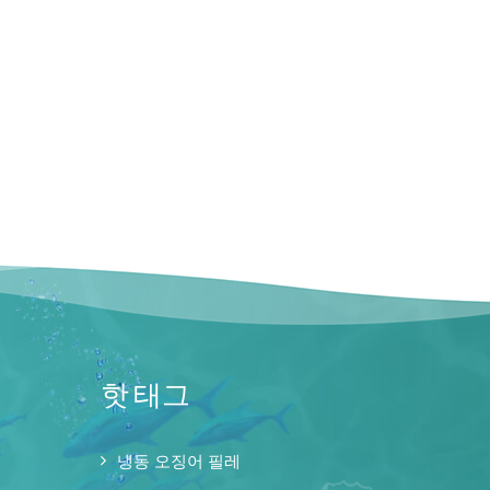
핫 태그
냉동 오징어 필레