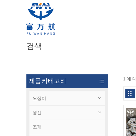
검색
1 에
제품 카테고리
오징어
생선
조개