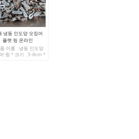
매 냉동 인도양 오징어
플랫 링 온라인
제품 이름 : 냉동 인도양
 링 * 크기 : 3-8cm *
장 방법 : 10kg / ctn
*MOQ : 22 톤 * 응
AsCunstomers의 요구
*무게(kg):20kg *첨가
없음 *원산지:중국 복건
더 읽기
성