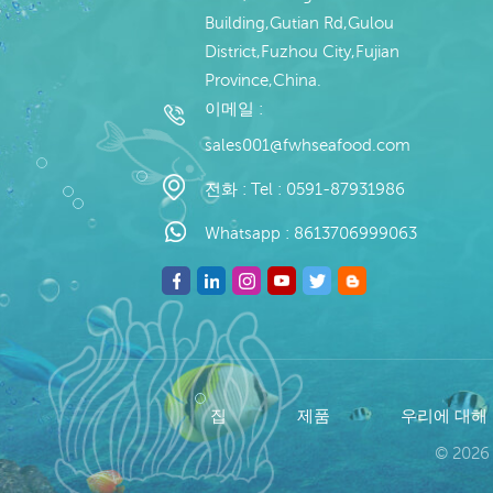
Building,Gutian Rd,Gulou
District,Fuzhou City,Fujian
Province,China.
이메일 :
sales001@fwhseafood.com
전화 :
Tel : 0591-87931986
Whatsapp :
8613706999063
집
제품
우리에 대해
© 2026