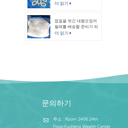
링
더 읽기
껍질을 벗긴 대왕오징어
필레를 배송할 준비가 되
었습니다.
더 읽기
문의하기
주소 : Room 2406 24th
Floor,Fusheng Wealth Center