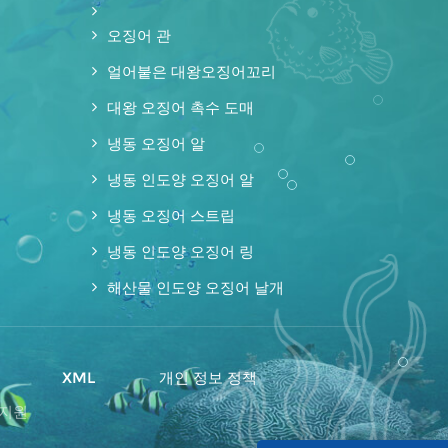
오징어 관
얼어붙은 대왕오징어꼬리
대왕 오징어 촉수 도매
냉동 오징어 알
냉동 인도양 오징어 알
냉동 오징어 스트립
냉동 인도양 오징어 링
해산물 인도양 오징어 날개
맵
XML
개인 정보 정책
 지원