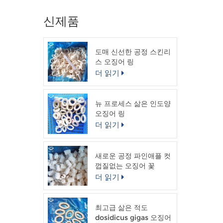
신제품
도매 신선한 공정 스킨리
스 오징어 링
더 읽기
뉴 프로세스 삶은 인도양
오징어 링
더 읽기
새로운 공정 파인애플 컷
껍질없는 오징어 꽃
더 읽기
최고급 삶은 적도
dosidicus gigas 오징어