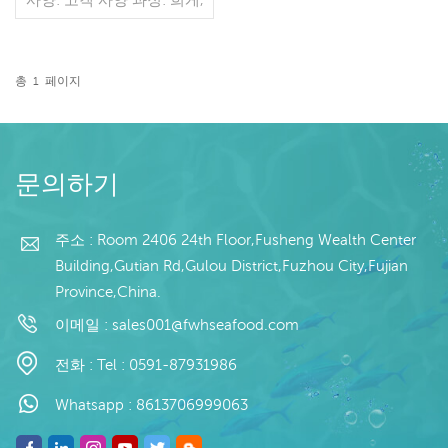
절단 글레이징: IQF 45%(맞
춤형) 포장: 1kg / 가방,
10kg / 짠 가방 (맞춤형) 판
매 모델: 도매/수출 최소. 주
총
1
페이지
문: 20피트 컨테이너 / 40피
더 읽기
트 컨테이너 지불: 보자마자
TT / С확인된 취소 불가능
한 LC 배송: 입금 확인 후
20일 이내 원산지: 중국 브
문의하기
랜드: 푸 완 행
주소 : Room 2406 24th Floor,Fusheng Wealth Center
Building,Gutian Rd,Gulou District,Fuzhou City,Fujian
Province,China.
이메일 :
sales001@fwhseafood.com
전화 :
Tel : 0591-87931986
Whatsapp :
8613706999063