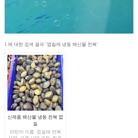
1 에 대한 검색 결과 "껍질에 냉동 해산물 전복"
신제품 해산물 냉동 전복 껍
질
라틴어 이름: 껍질에 전복
사양: 고객 사양 과정: 희게,