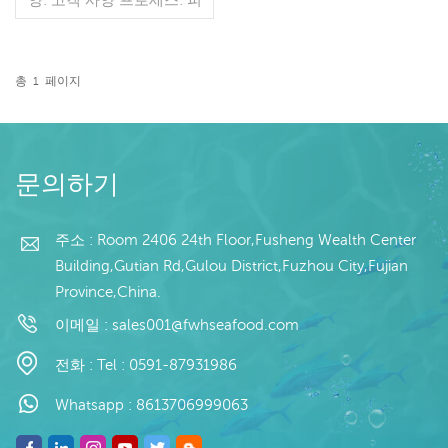
부에 유약: BQF 40%(맞춤
형) 포장: 1kg / 가방, 10kg /
짠 가방 (맞춤형) 판매 모델:
도매/수출 min. 주문: 20피
총
1
페이지
트 컨테이너 / 40피트 컨테
더 읽기
이너 지불: 보자마자 TT / С
확인된 취소 불가능한 LC
배송: 입금 확인 후 20일 이
내 원산지: 중국 브랜드: 푸
문의하기
왕 행
주소 : Room 2406 24th Floor,Fusheng Wealth Center
Building,Gutian Rd,Gulou District,Fuzhou City,Fujian
Province,China.
이메일 :
sales001@fwhseafood.com
전화 :
Tel : 0591-87931986
Whatsapp :
8613706999063