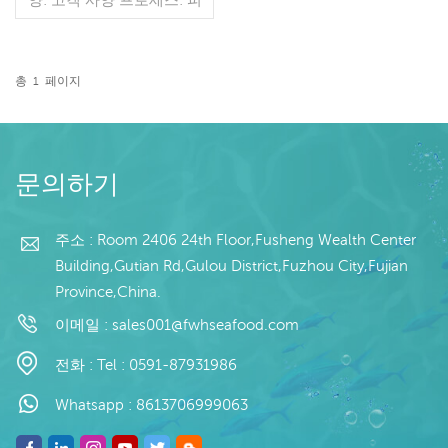
부에 유약: BQF 40%(맞춤
형) 포장: 1kg / 가방, 10kg /
짠 가방 (맞춤형) 판매 모델:
도매/수출 min. 주문: 20피
총
1
페이지
트 컨테이너 / 40피트 컨테
더 읽기
이너 지불: 보자마자 TT / С
확인된 취소 불가능한 LC
배송: 입금 확인 후 20일 이
내 원산지: 중국 브랜드: 푸
문의하기
왕 행
주소 : Room 2406 24th Floor,Fusheng Wealth Center
Building,Gutian Rd,Gulou District,Fuzhou City,Fujian
Province,China.
이메일 :
sales001@fwhseafood.com
전화 :
Tel : 0591-87931986
Whatsapp :
8613706999063