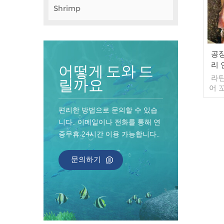
Shrimp
공장
리 
어떻게 도와 드
라틴
릴까요
어 
정: 
(맞
편리한 방법으로 문의할 수 있습
10k
니다.. 이메일이나 전화를 통해 연
매 
중무휴 24시간 이용 가능합니다..
문:
피트
보
문의하기
LC 
20