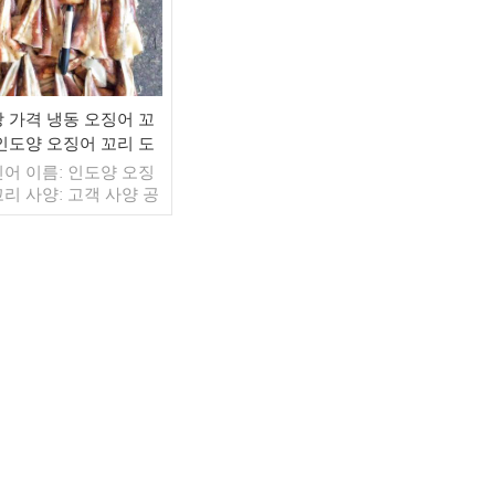
 가격 냉동 오징어 꼬
인도양 오징어 꼬리 도
매
어 이름: 인도양 오징
꼬리 사양: 고객 사양 공
컷 글레이징: BQF 40%
춤형) 포장: 1kg / 백,
g / 우븐 백 (맞춤형) 판
모델: 도매/수출 최소 주
 20피트 컨테이너 / 40
더 읽기
 컨테이너 지불: TT /
자마자 취소 불가능한
확인 배송: 입금 확인 후
일 이내 원산지: 중국 브
랜드: 푸 완 항