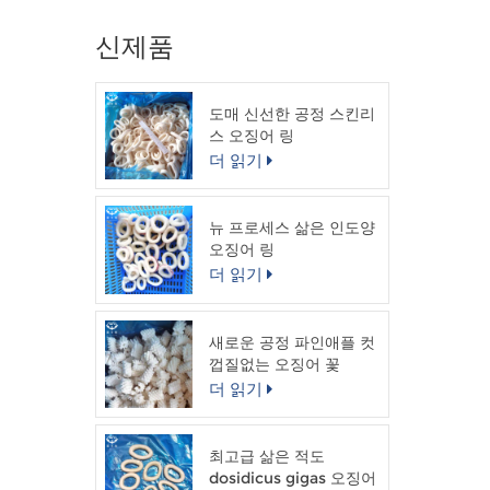
신제품
도매 신선한 공정 스킨리
스 오징어 링
더 읽기
뉴 프로세스 삶은 인도양
오징어 링
더 읽기
새로운 공정 파인애플 컷
껍질없는 오징어 꽃
더 읽기
최고급 삶은 적도
dosidicus gigas 오징어