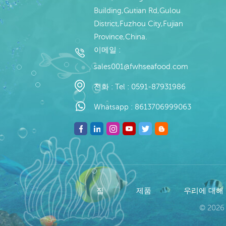
Building,Gutian Rd,Gulou
District,Fuzhou City,Fujian
Province,China.
이메일 :
sales001@fwhseafood.com
전화 :
Tel : 0591-87931986
Whatsapp :
8613706999063
집
제품
우리에 대해
© 2026