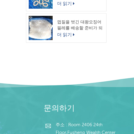
링
더 읽기
껍질을 벗긴 대왕오징어
필레를 배송할 준비가 되
었습니다.
더 읽기
문의하기
주소 : Room 2406 24th
Floor,Fusheng Wealth Center