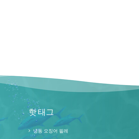
핫 태그
냉동 오징어 필레