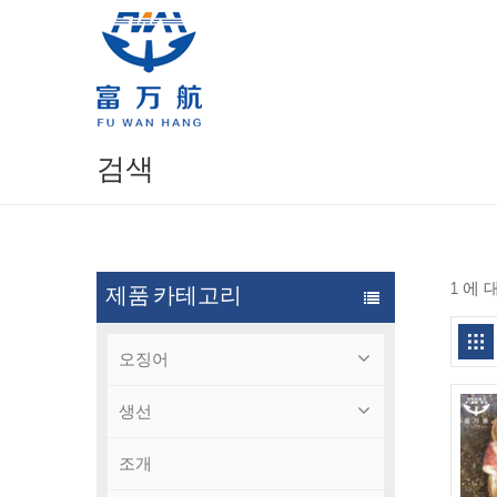
검색
1 에
제품 카테고리
오징어
생선
조개