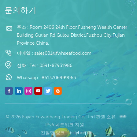
더 읽기
더 읽기
컨
출 최소. 주문: 20피트 컨
출 최소. 주문: 20피트 컨
문의하기
이
테이너 / 40피트 컨테이
테이너 / 40피트 컨테이
С
너 지불: 보자마자 TT / С
너 지불: 보자마자 TT / С
확인된 취소 불가능한
확인된 취소 불가능한
주소 : Room 2406 24th Floor,Fusheng Wealth Center
0
LC 배송: 입금 확인 후 20
LC 배송: 입금 확인 후 20
Building,Gutian Rd,Gulou District,Fuzhou City,Fujian
브
일 이내 원산지: 중국 브
일 이내 원산지: 중국 브
Province,China.
랜드: 푸 왕 행
랜드: 푸 왕 행
이메일 :
sales001@fwhseafood.com
전화 :
Tel : 0591-87931986
Whatsapp :
8613706999063
© 2026 Fujian Fuwanhang Trading Co., Ltd 판권 소유.
IPv6 네트워크 지원
친절한 링크 :
bslyhotpot