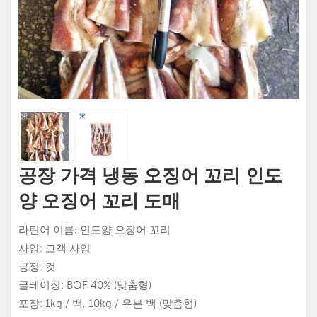
공장 가격 냉동 오징어 꼬리 인도
양 오징어 꼬리 도매
인도양 오징어 꼬리
라틴어
이름:
사양: 고객 사양
공정: 컷
글레이징: BQF 40% (맞춤형)
포장: 1kg / 백, 10kg / 우븐 백 (맞춤형)