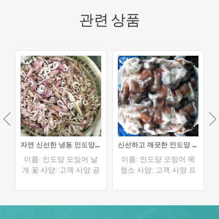
관련 상품
도양 오징어 링
자연 신선한 냉동 인도양 오징어 날개 꽃
신선하고 깨끗한 인도양 오징어 목
링
이름: 인도양 오징어 날
이름: 인도양 오징어 목
세
개 꽃 사양: 고객 사양 공
청소 사양: 고객 사양 프
정: 희게, 글레이징: IQF
로세스: 청소 유약: BQF
/
40%(맞춤형) 포장: 1kg /
40%(맞춤형) 포장: 1kg /
맞
가방, 10kg / 짠 가방 (맞
가방, 10kg / 짠 가방 (맞
수
춤형) 판매 모델: 도매/수
춤형) 판매 모델: 도매/수