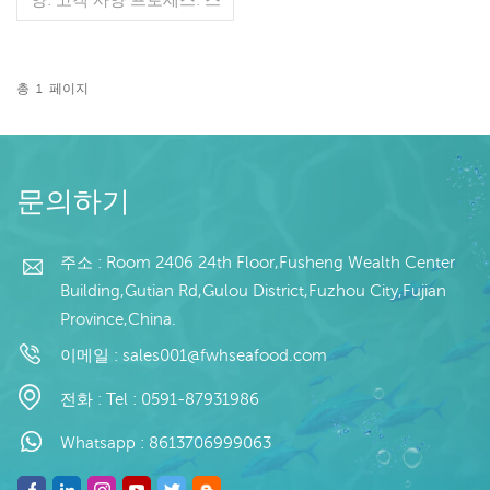
킨 오프, 희게 글레이징:
IQF 40%(맞춤형) 포장: 1kg
/ 가방, 10kg / 짠 가방 (맞
춤형) 판매 모델: 도매/수출
총
1
페이지
min. 주문: 20피트 컨테이
더 읽기
너 / 40피트 컨테이너 지불:
보자마자 TT / С확인된 취
소 불가능한 LC 배송: 입금
확인 후 20일 이내 원산지:
문의하기
중국 브랜드: 푸 왕 행
주소 : Room 2406 24th Floor,Fusheng Wealth Center
Building,Gutian Rd,Gulou District,Fuzhou City,Fujian
Province,China.
이메일 :
sales001@fwhseafood.com
전화 :
Tel : 0591-87931986
Whatsapp :
8613706999063