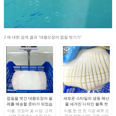
2 에 대한 검색 결과 "대왕오징어 껍질 벗기기"
껍질을 벗긴 대왕오징어 필
새로운 스타일의 냉동 해산
레를 배송할 준비가 되었습
물 새겨진 디자인 블록 컷
니다.
거대한 페루 오징어 필레 스
이름: 오징어 꽃 사양: 고객
이름:한 면 컷 가공 페루 오
킨 오프
사양 프로세스: 스킨 오프
징어 필레 사양: 고객 사양