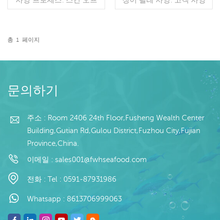
글레이징: IQF 40%(맞춤형)
프로세스: 스킨 오프,컷 유
포장: 1kg / 가방, 10kg / 짠
약: BQF 40%(맞춤형) 포장:
가방 (맞춤형) 판매 모델: 도
1kg / 가방, 10kg / 짠 가방
매/수출 min. 주문: 20피트
(맞춤형) 판매 모델: 도매/수
총
1
페이지
컨테이너 / 40피트 컨테이
더 읽기
출 min. 주문: 20피트 컨테
더 읽기
너 지불: 보자마자 TT / С확
이너 / 40피트 컨테이너 지
인된 취소 불가능한 LC 배
불: 보자마자 TT / С확인된
송: 입금 확인 후 20일 이내
취소 불가능한 LC 배송: 입
원산지: 중국 브랜드: 푸 왕
금 확인 후 20일 이내 원산
문의하기
행
지: 중국 브랜드: 푸 완 행
주소 : Room 2406 24th Floor,Fusheng Wealth Center
Building,Gutian Rd,Gulou District,Fuzhou City,Fujian
Province,China.
이메일 :
sales001@fwhseafood.com
전화 :
Tel : 0591-87931986
Whatsapp :
8613706999063