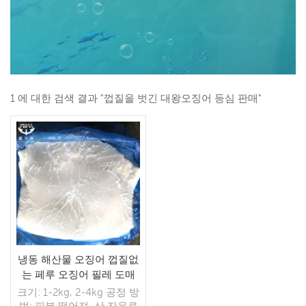
1 에 대한 검색 결과 "껍질을 벗긴 대왕오징어 등심 판매"
냉동 해산물 오징어 껍질없
는 페루 오징어 필레 도매
크기: 1-2kg, 2-4kg 공정 방
법: 피부 떨어져, 산 자유로