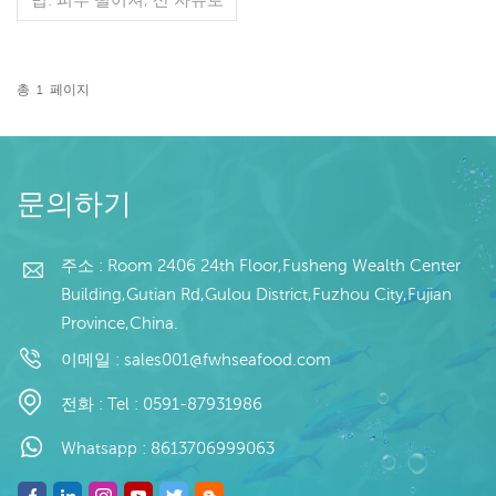
운 패킹: 안 패킹을 위한 폴
리 부대, 외부 패킹을 위한
길쌈된 부대 유통 기한: -18
℃에서 24개월 원산지: 중
총
1
페이지
국 복건성
더 읽기
문의하기
주소 : Room 2406 24th Floor,Fusheng Wealth Center
Building,Gutian Rd,Gulou District,Fuzhou City,Fujian
Province,China.
이메일 :
sales001@fwhseafood.com
전화 :
Tel : 0591-87931986
Whatsapp :
8613706999063